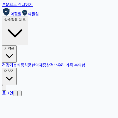
본문으로 건너뛰기
약잘알
약잘알
상호작용 체크
의약품
건강기능식품
식품
한약재
증상검색
우리 가족 복약함
더보기
로그인