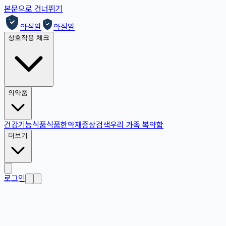
본문으로 건너뛰기
약잘알
약잘알
상호작용 체크
의약품
건강기능식품
식품
한약재
증상검색
우리 가족 복약함
더보기
로그인