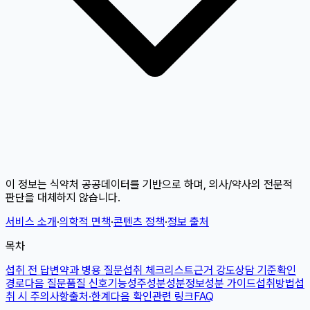
이 정보는 식약처 공공데이터를 기반으로 하며, 의사/약사의 전문적
판단을 대체하지 않습니다.
서비스 소개
·
의학적 면책
·
콘텐츠 정책
·
정보 출처
목차
섭취 전 답변
약과 병용 질문
섭취 체크리스트
근거 강도
상담 기준
확인
경로
다음 질문
품질 신호
기능성
주성분
성분정보
성분 가이드
섭취방법
섭
취 시 주의사항
출처·한계
다음 확인
관련 링크
FAQ