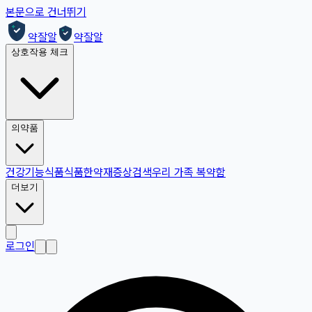
본문으로 건너뛰기
약잘알
약잘알
상호작용 체크
의약품
건강기능식품
식품
한약재
증상검색
우리 가족 복약함
더보기
로그인