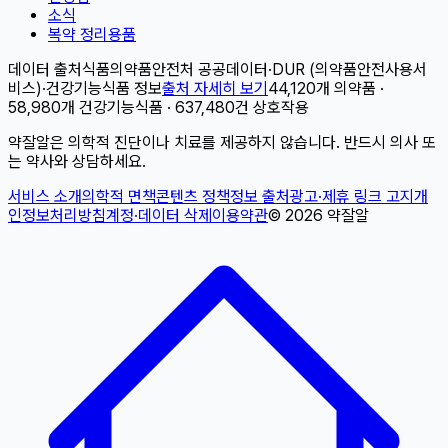
소식
복약 정리용품
데이터 출처
식품의약품안전처 공공데이터
·
DUR (의약품안전사용서
비스)
·
건강기능식품 정보
출처 자세히 보기
44,120개 의약품 ·
58,980개 건강기능식품 · 637,480건 상호작용
약잘알은 의학적 진단이나 치료를 제공하지 않습니다. 반드시 의사 또
는 약사와 상담하세요.
서비스 소개
의학적 면책
콘텐츠 정책
정보 출처
광고·제휴 링크 고지
개
인정보처리방침
계정·데이터 삭제
이용약관
©
2026
약잘알