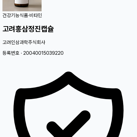
건강기능식품
·
비타민
고려홍삼정진캡슐
고려인삼과학주식회사
등록번호 ·
20040015039220