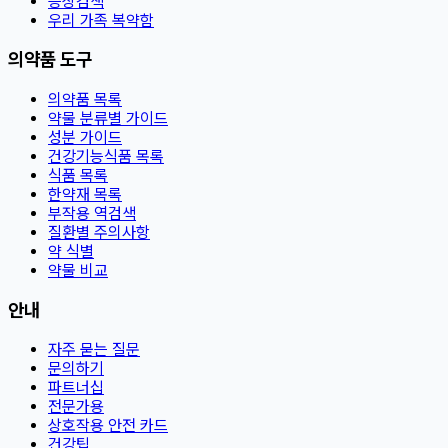
증상검색
우리 가족 복약함
의약품 도구
의약품 목록
약물 분류별 가이드
성분 가이드
건강기능식품 목록
식품 목록
한약재 목록
부작용 역검색
질환별 주의사항
약 식별
약물 비교
안내
자주 묻는 질문
문의하기
파트너십
전문가용
상호작용 안전 카드
건강팁