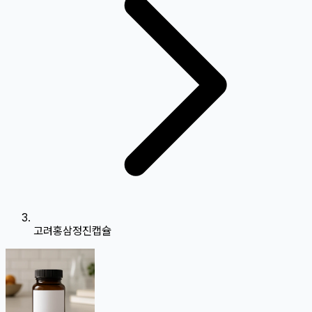
고려홍삼정진캡슐