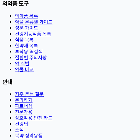
의약품 도구
의약품 목록
약물 분류별 가이드
성분 가이드
건강기능식품 목록
식품 목록
한약재 목록
부작용 역검색
질환별 주의사항
약 식별
약물 비교
안내
자주 묻는 질문
문의하기
파트너십
전문가용
상호작용 안전 카드
건강팁
소식
복약 정리용품