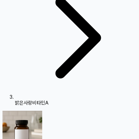
밝은사랑비타민A