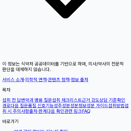
이 정보는 식약처 공공데이터를 기반으로 하며, 의사/약사의 전문적
판단을 대체하지 않습니다.
서비스 소개
·
의학적 면책
·
콘텐츠 정책
·
정보 출처
목차
섭취 전 답변
약과 병용 질문
섭취 체크리스트
근거 강도
상담 기준
확인
경로
다음 질문
품질 신호
기능성
주성분
성분정보
성분 가이드
섭취방법
섭
취 시 주의사항
출처·한계
다음 확인
관련 링크
FAQ
바로가기