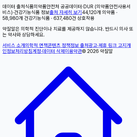
데이터 출처
식품의약품안전처 공공데이터
·
DUR (의약품안전사용서
비스)
·
건강기능식품 정보
출처 자세히 보기
44,120개 의약품 ·
58,980개 건강기능식품 · 637,480건 상호작용
약잘알은 의학적 진단이나 치료를 제공하지 않습니다. 반드시 의사 또
는 약사와 상담하세요.
서비스 소개
의학적 면책
콘텐츠 정책
정보 출처
광고·제휴 링크 고지
개
인정보처리방침
계정·데이터 삭제
이용약관
©
2026
약잘알