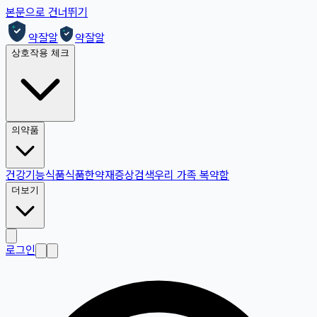
본문으로 건너뛰기
약잘알
약잘알
상호작용 체크
의약품
건강기능식품
식품
한약재
증상검색
우리 가족 복약함
더보기
로그인