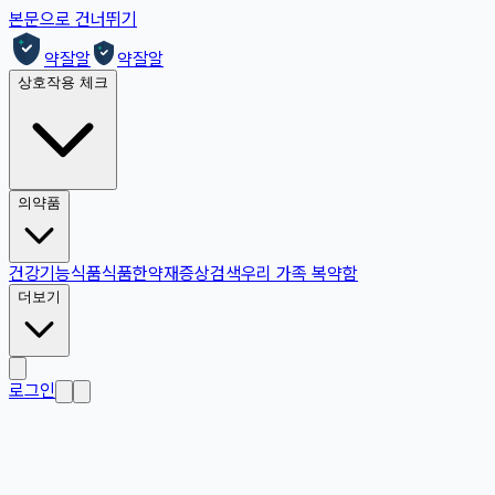
본문으로 건너뛰기
약잘알
약잘알
상호작용 체크
의약품
건강기능식품
식품
한약재
증상검색
우리 가족 복약함
더보기
로그인