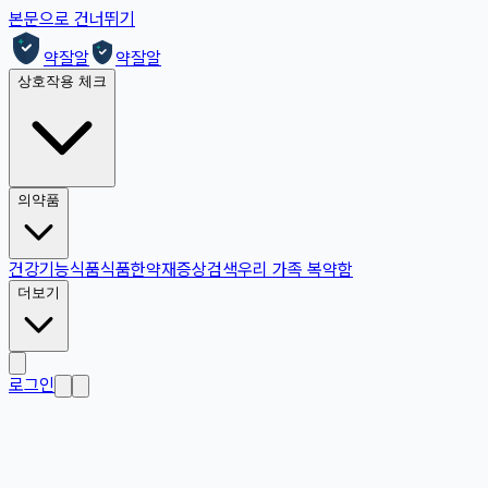
본문으로 건너뛰기
약잘알
약잘알
상호작용 체크
의약품
건강기능식품
식품
한약재
증상검색
우리 가족 복약함
더보기
로그인