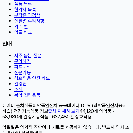
식품 목록
한약재 목록
부작용 역검색
질환별 주의사항
약 식별
약물 비교
안내
자주 묻는 질문
문의하기
파트너십
전문가용
상호작용 안전 카드
건강팁
소식
복약 정리용품
데이터 출처
식품의약품안전처 공공데이터
·
DUR (의약품안전사용서
비스)
·
건강기능식품 정보
출처 자세히 보기
44,120개 의약품 ·
58,980개 건강기능식품 · 637,480건 상호작용
약잘알은 의학적 진단이나 치료를 제공하지 않습니다. 반드시 의사 또
는 약사와 상담하세요.