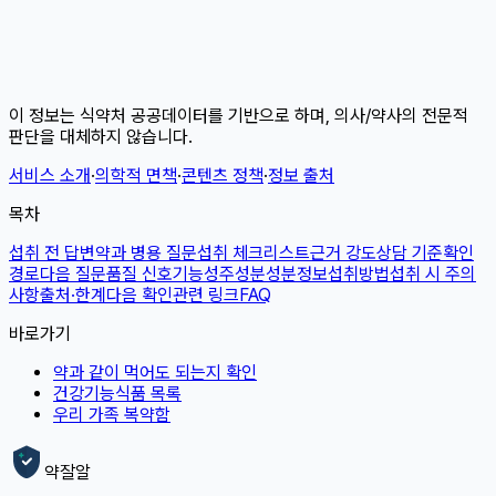
이 정보는 식약처 공공데이터를 기반으로 하며, 의사/약사의 전문적
판단을 대체하지 않습니다.
서비스 소개
·
의학적 면책
·
콘텐츠 정책
·
정보 출처
목차
섭취 전 답변
약과 병용 질문
섭취 체크리스트
근거 강도
상담 기준
확인
경로
다음 질문
품질 신호
기능성
주성분
성분정보
섭취방법
섭취 시 주의
사항
출처·한계
다음 확인
관련 링크
FAQ
바로가기
약과 같이 먹어도 되는지 확인
건강기능식품 목록
우리 가족 복약함
약잘알