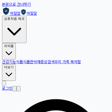
본문으로 건너뛰기
약잘알
약잘알
상호작용 체크
의약품
건강기능식품
식품
한약재
증상검색
우리 가족 복약함
더보기
로그인