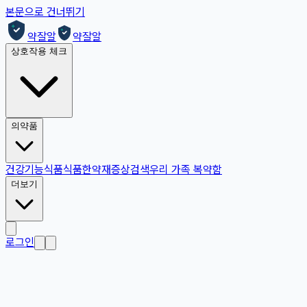
본문으로 건너뛰기
약잘알
약잘알
상호작용 체크
의약품
건강기능식품
식품
한약재
증상검색
우리 가족 복약함
더보기
로그인