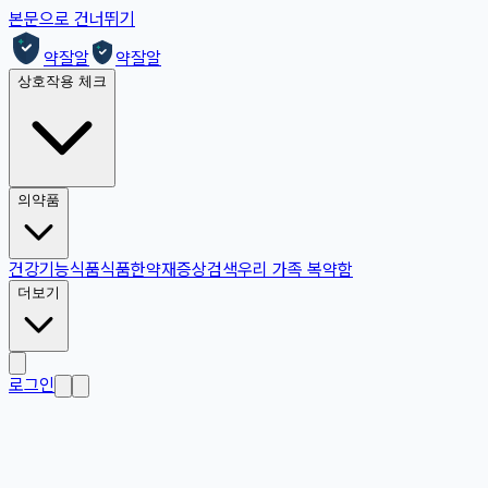
본문으로 건너뛰기
약잘알
약잘알
상호작용 체크
의약품
건강기능식품
식품
한약재
증상검색
우리 가족 복약함
더보기
로그인