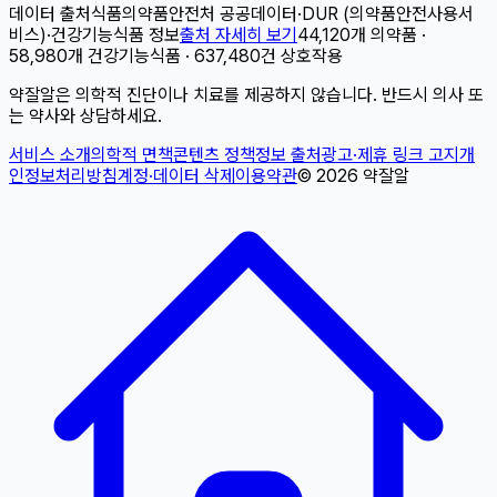
데이터 출처
식품의약품안전처 공공데이터
·
DUR (의약품안전사용서
비스)
·
건강기능식품 정보
출처 자세히 보기
44,120개 의약품 ·
58,980개 건강기능식품 · 637,480건 상호작용
약잘알은 의학적 진단이나 치료를 제공하지 않습니다. 반드시 의사 또
는 약사와 상담하세요.
서비스 소개
의학적 면책
콘텐츠 정책
정보 출처
광고·제휴 링크 고지
개
인정보처리방침
계정·데이터 삭제
이용약관
©
2026
약잘알