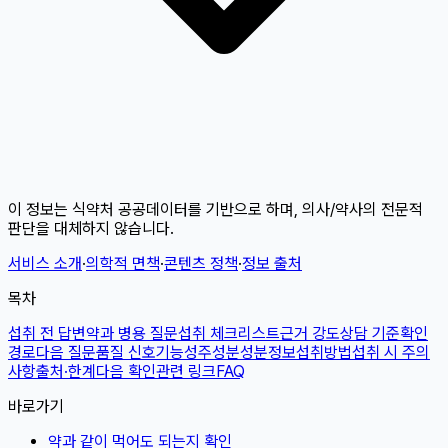
이 정보는 식약처 공공데이터를 기반으로 하며, 의사/약사의 전문적
판단을 대체하지 않습니다.
서비스 소개
·
의학적 면책
·
콘텐츠 정책
·
정보 출처
목차
섭취 전 답변
약과 병용 질문
섭취 체크리스트
근거 강도
상담 기준
확인
경로
다음 질문
품질 신호
기능성
주성분
성분정보
섭취방법
섭취 시 주의
사항
출처·한계
다음 확인
관련 링크
FAQ
바로가기
약과 같이 먹어도 되는지 확인