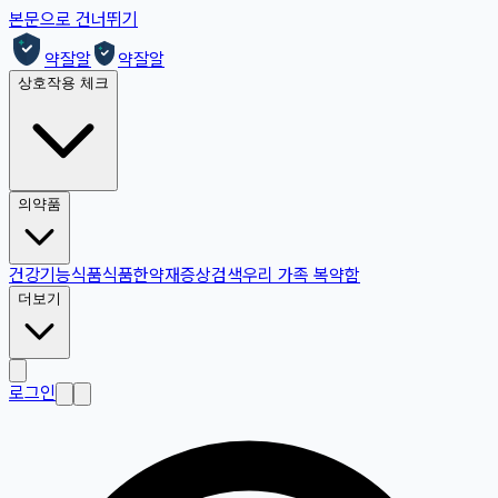
본문으로 건너뛰기
약잘알
약잘알
상호작용 체크
의약품
건강기능식품
식품
한약재
증상검색
우리 가족 복약함
더보기
로그인