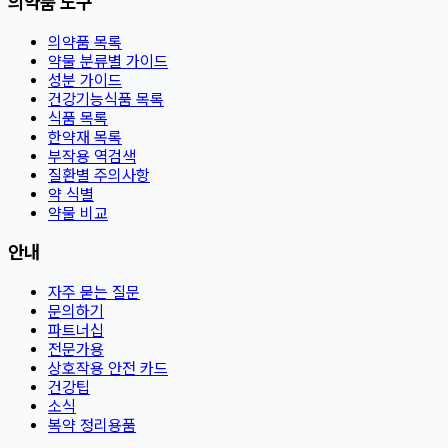
의약품 도구
의약품 목록
약물 분류별 가이드
성분 가이드
건강기능식품 목록
식품 목록
한약재 목록
부작용 역검색
질환별 주의사항
약 식별
약물 비교
안내
자주 묻는 질문
문의하기
파트너십
전문가용
상호작용 안전 카드
건강팁
소식
복약 정리용품