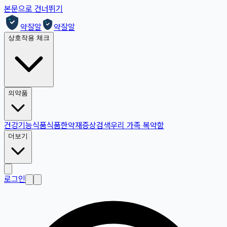
본문으로 건너뛰기
약잘알
약잘알
상호작용 체크
의약품
건강기능식품
식품
한약재
증상검색
우리 가족 복약함
더보기
로그인