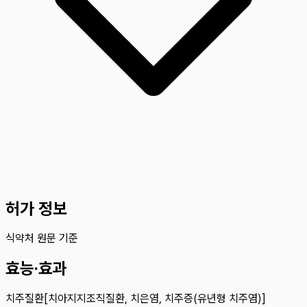
허가 정보
식약처 원문 기준
효능·효과
치주질환[치아지지조직질환, 치은염, 치주증(유년형 치주염)]