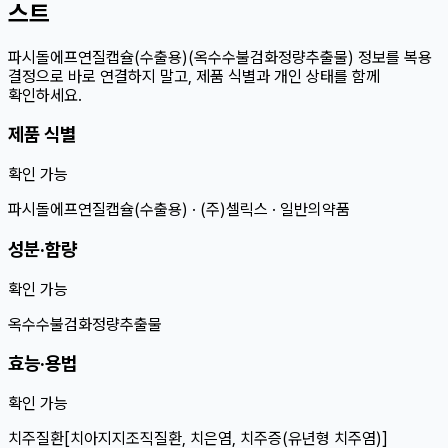
스트
파시돌에프연질캡슐(수출용)(옥수수불검화정량추출물) 정보를 복용
결정으로 바로 연결하지 말고, 제품 식별과 개인 상태를 함께
확인하세요.
제품 식별
확인 가능
파시돌에프연질캡슐(수출용) · (주)셀릭스 · 일반의약품
성분·함량
확인 가능
옥수수불검화정량추출물
효능·용법
확인 가능
치주질환[치아지지조직질환, 치은염, 치주증(유년형 치주염)]