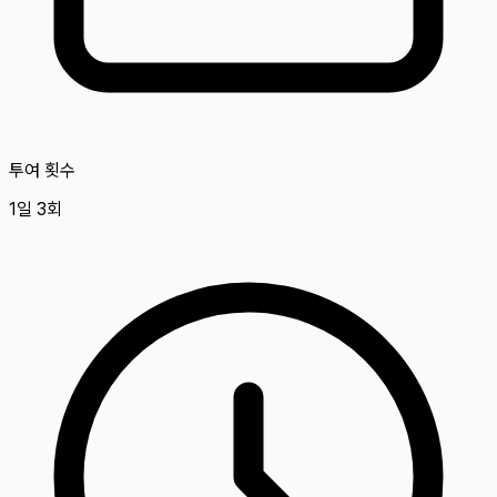
투여 횟수
1일 3회