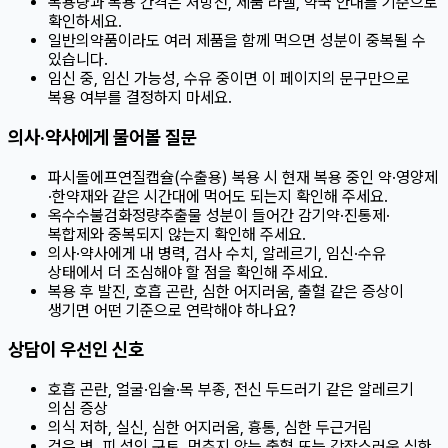
복용량과 복용 간격은 처방전, 제품 라벨, 약국 안내를 기준으로
확인하세요.
일반의약품이라도 여러 제품을 함께 먹으면 성분이 중복될 수
있습니다.
임신 중, 임신 가능성, 수유 중이면 이 페이지의 문구만으로
복용 여부를 결정하지 마세요.
의사·약사에게 물어볼 질문
파시돌에프연질캡슐(수출용) 복용 시 현재 복용 중인 약·영양제
·한약재와 같은 시간대에 먹어도 되는지 확인해 주세요.
옥수수불검화정량추출물 성분이 들어간 감기약·진통제·
복합제와 중복되지 않는지 확인해 주세요.
의사·약사에게 내 병력, 검사 수치, 알레르기, 임신·수유
상태에서 더 조심해야 할 점을 확인해 주세요.
복용 후 발진, 호흡 곤란, 심한 어지러움, 출혈 같은 증상이
생기면 어떤 기준으로 연락해야 하나요?
상담이 우선인 신호
호흡 곤란, 얼굴·입술·목 부종, 전신 두드러기 같은 알레르기
의심 증상
의식 저하, 실신, 심한 어지러움, 흉통, 심한 두근거림
검은 변, 피 섞인 구토, 멈추지 않는 출혈 또는 갑작스러운 심한