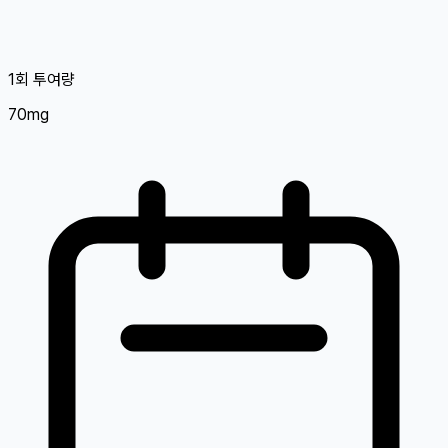
1회 투여량
70mg