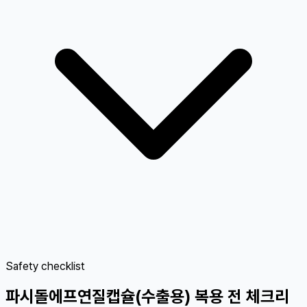
Safety checklist
파시돌에프연질캡슐(수출용) 복용 전 체크리