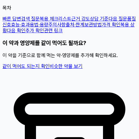
목차
빠른 답변
검색 질문
복용 체크리스트
근거 강도
상담 기준
다음 질문
품질
신호
효능·효과
용법·용량
주의사항
출처·한계
보관방법
가격 확인
복용 상
황
다음 확인
추가 확인
관련 링크
이 약과 영양제를 같이 먹어도 될까요?
이 약을 기준으로 함께 먹는 약·영양제를 추가해 확인하세요.
같이 먹어도 되는지 확인
비슷한 약물 보기