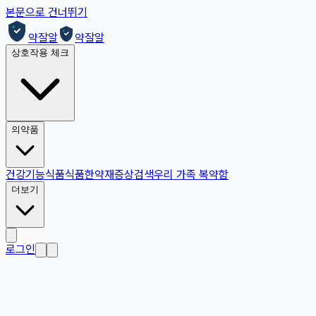
본문으로 건너뛰기
약잘알
약잘알
상호작용 체크
의약품
건강기능식품
식품
한약재
증상검색
우리 가족 복약함
더보기
로그인