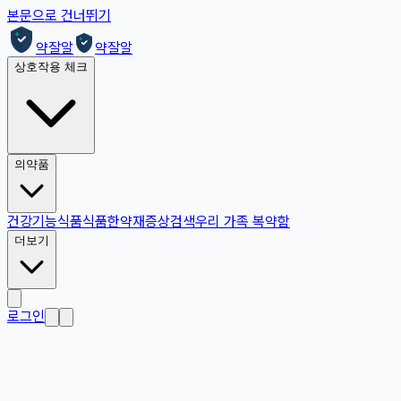
본문으로 건너뛰기
약잘알
약잘알
상호작용 체크
의약품
건강기능식품
식품
한약재
증상검색
우리 가족 복약함
더보기
로그인