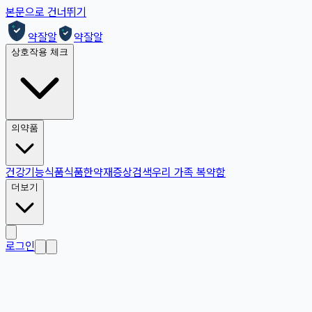
본문으로 건너뛰기
약잘알
약잘알
상호작용 체크
의약품
건강기능식품
식품
한약재
증상검색
우리 가족 복약함
더보기
로그인