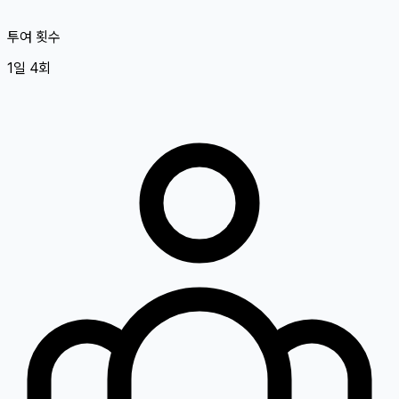
투여 횟수
1일 4회