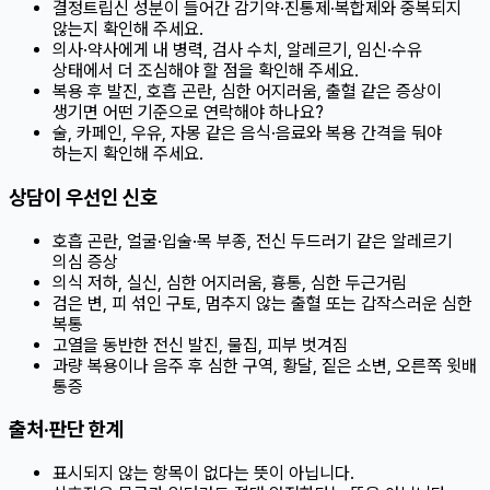
결정트립신 성분이 들어간 감기약·진통제·복합제와 중복되지
않는지 확인해 주세요.
의사·약사에게 내 병력, 검사 수치, 알레르기, 임신·수유
상태에서 더 조심해야 할 점을 확인해 주세요.
복용 후 발진, 호흡 곤란, 심한 어지러움, 출혈 같은 증상이
생기면 어떤 기준으로 연락해야 하나요?
술, 카페인, 우유, 자몽 같은 음식·음료와 복용 간격을 둬야
하는지 확인해 주세요.
상담이 우선인 신호
호흡 곤란, 얼굴·입술·목 부종, 전신 두드러기 같은 알레르기
의심 증상
의식 저하, 실신, 심한 어지러움, 흉통, 심한 두근거림
검은 변, 피 섞인 구토, 멈추지 않는 출혈 또는 갑작스러운 심한
복통
고열을 동반한 전신 발진, 물집, 피부 벗겨짐
과량 복용이나 음주 후 심한 구역, 황달, 짙은 소변, 오른쪽 윗배
통증
출처·판단 한계
표시되지 않는 항목이 없다는 뜻이 아닙니다.