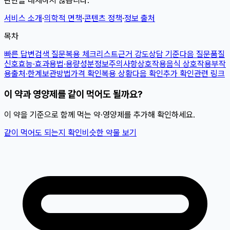
판단을 대체하지 않습니다.
서비스 소개
·
의학적 면책
·
콘텐츠 정책
·
정보 출처
목차
빠른 답변
검색 질문
복용 체크리스트
근거 강도
상담 기준
다음 질문
품질
신호
효능·효과
용법·용량
성분정보
주의사항
상호작용
음식 상호작용
부작
용
출처·한계
보관방법
가격 확인
복용 상황
다음 확인
추가 확인
관련 링크
이 약과 영양제를 같이 먹어도 될까요?
이 약을 기준으로 함께 먹는 약·영양제를 추가해 확인하세요.
같이 먹어도 되는지 확인
비슷한 약물 보기