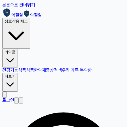
본문으로 건너뛰기
약잘알
약잘알
상호작용 체크
의약품
건강기능식품
식품
한약재
증상검색
우리 가족 복약함
더보기
로그인