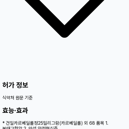
허가 정보
식약처 원문 기준
효능·효과
* 건일카르베딜롤정25밀리그람(카르베딜롤) 외 68 품목 1.
본태고혈압 2. 만성 안정협심증