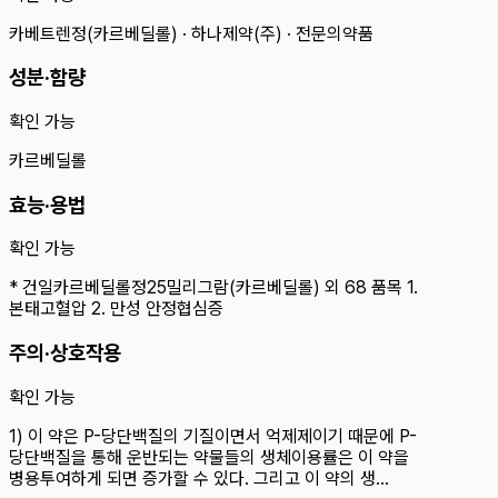
카베트렌정(카르베딜롤) · 하나제약(주) · 전문의약품
성분·함량
확인 가능
카르베딜롤
효능·용법
확인 가능
* 건일카르베딜롤정25밀리그람(카르베딜롤) 외 68 품목 1.
본태고혈압 2. 만성 안정협심증
주의·상호작용
확인 가능
1) 이 약은 P-당단백질의 기질이면서 억제제이기 때문에 P-
당단백질을 통해 운반되는 약물들의 생체이용률은 이 약을
병용투여하게 되면 증가할 수 있다. 그리고 이 약의 생…