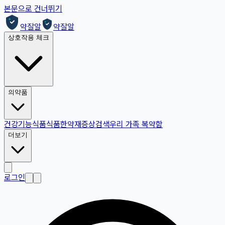
본문으로 건너뛰기
약잘알
약잘알
상호작용 체크
의약품
건강기능식품
식품
한약재
증상검색
우리 가족 복약함
더보기
로그인