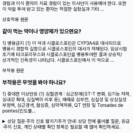
경험과 이식 환자의 치료 경험이 있는 의사만이 사용해야 한다. 또한
이 약을 투여 받고 있는 환자는 적절한 실험실과 기타 ...
상호작용 원문
같이 먹는 약이나 영양제가 있으면요?
1) 병용금지 (1) 이 약과 시클로스포린은 CYP3A4로 대사되므로
병용시 경합적 길항으로 시클로스포린의 대사가 저해된다. 임상시험
초기에 타크로리무스와 시클로스포린을 병용투여한 결과 상승적/
상가적인 신독성이 나타났다. 시클로스포린에서 이 약으로 ...
부작용 원문
부작용은 무엇을 봐야 하나요?
1) 중대한 이상반응 (1) 심혈관계 : 심근장애(ST-T 변화, 심기능 저하,
심내강 확대, 심실벽의 비후 등), 때때로 심부전, 심실성 및 상심실성
부정맥, 심근경색, 협심증, 심막액저류, QT 연장 및 Torsades de
pointes(빈도불...
상담 질문·주의 신호 펼치기
추가 안내:
상담 전에 물어볼 질문, 응급
·주의 신호, 개인 상태별 확인 항목은 필요할 때 열어 확인하세요.