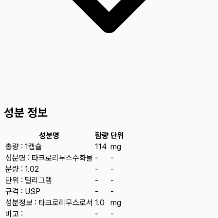
성분 정보
성분명
함량
단위
총량 : 1캡슐
114
mg
성분명 : 타크로리무스수화물
-
-
분량 : 1.02
-
-
단위 : 밀리그램
-
-
규격 : USP
-
-
성분정보 : 타크로리무스로서
1.0
mg
비고 :
-
-