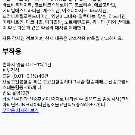
바르비트레이트, 코르티코스테로이드, 코르티손, 에르고타민,
에티닐에스트라디올, 게스토덴, 이소니아지드, 타목시펜,
트리아세틸로렌도마이신, 염산마그네슘-알루미늄, 답손, 리도카인,
메페니토인, 미코나졸, 미다졸람, 노르에틴드론, 퀴니딘 (이와 반대로
이 약은 다음과 같은 약물의 대사를 저해한다.
자동 감지된 정보이며, 상세 내용은 상호작용 항목을 참고하세요.
부작용
흔하지 않음 (0.1~1%)
1
건
피부건성
드묾 (0.01~0.1%)
40
건
요당
고칼륨혈증 혹은 고요산혈증
저마그네슘 혈증
때때로 산증
고콜레
스테롤혈증
+
35
개 더
빈도 불명
12
건
급성신부전과 신증후군이 때때로 나타날 수 있으므로 임상검사(크레
아티닌
BUN
크레아티닌청소율
요단백
요중NAG
+
7
개 더
부작용 자세히 보기