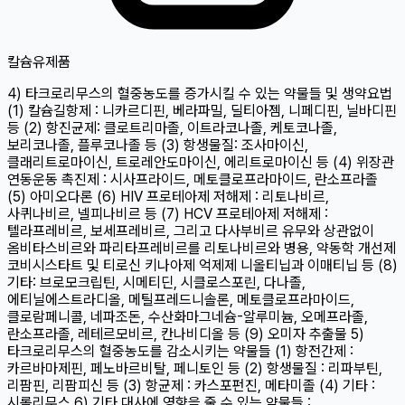
칼슘
유제품
4) 타크로리무스의 혈중농도를 증가시킬 수 있는 약물들 및 생약요법
(1) 칼슘길항제 : 니카르디핀, 베라파밀, 딜티아젬, 니페디핀, 닐바디핀
등 (2) 항진균제: 클로트리마졸, 이트라코나졸, 케토코나졸,
보리코나졸, 플루코나졸 등 (3) 항생물질: 조사마이신,
클래리트로마이신, 트로레안도마이신, 에리트로마이신 등 (4) 위장관
연동운동 촉진제 : 시사프라이드, 메토클로프라마이드, 란소프라졸
(5) 아미오다론 (6) HIV 프로테아제 저해제 : 리토나비르,
사퀴나비르, 넬피나비르 등 (7) HCV 프로테아제 저해제 :
텔라프레비르, 보세프레비르, 그리고 다사부비르 유무와 상관없이
옴비타스비르와 파리타프레비르를 리토나비르와 병용, 약동학 개선제
코비시스타트 및 티로신 키나아제 억제제 니올티닙과 이매티닙 등 (8)
기타: 브로모크립틴, 시메티딘, 시클로스포린, 다나졸,
에티닐에스트라디올, 메틸프레드니솔론, 메토클로프라마이드,
클로람페니콜, 네파조돈, 수산화마그네슘-알루미늄, 오메프라졸,
란소프라졸, 레테르모비르, 칸나비디올 등 (9) 오미자 추출물 5)
타크로리무스의 혈중농도를 감소시키는 약물들 (1) 항전간제 :
카르바마제핀, 페노바르비탈, 페니토인 등 (2) 항생물질 : 리파부틴,
리팜핀, 리팜피신 등 (3) 항균제 : 카스포펀진, 메타미졸 (4) 기타 :
시롤리무스 6) 기타 대사에 영향을 줄 수 있는 약물들 :