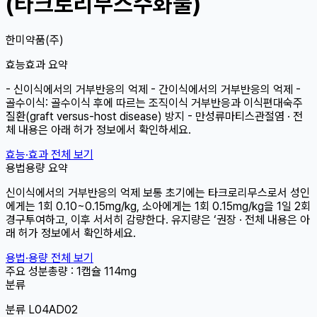
(타크로리무스수화물)
한미약품(주)
효능효과 요약
- 신이식에서의 거부반응의 억제 - 간이식에서의 거부반응의 억제 -
골수이식: 골수이식 후에 따르는 조직이식 거부반응과 이식편대숙주
질환(graft versus-host disease) 방지 - 만성류마티스관절염 · 전
체 내용은 아래 허가 정보에서 확인하세요.
효능·효과 전체 보기
용법용량 요약
신이식에서의 거부반응의 억제 보통 초기에는 타크로리무스로서 성인
에게는 1회 0.10~0.15mg/kg, 소아에게는 1회 0.15mg/kg을 1일 2회
경구투여하고, 이후 서서히 감량한다. 유지량은 ‘권장 · 전체 내용은 아
래 허가 정보에서 확인하세요.
용법·용량 전체 보기
주요 성분
총량 : 1캡슐
114mg
분류
분류 L04AD02