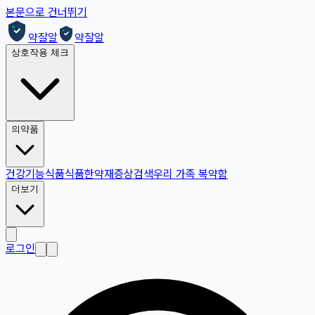
본문으로 건너뛰기
약잘알
약잘알
상호작용 체크
의약품
건강기능식품
식품
한약재
증상검색
우리 가족 복약함
더보기
로그인