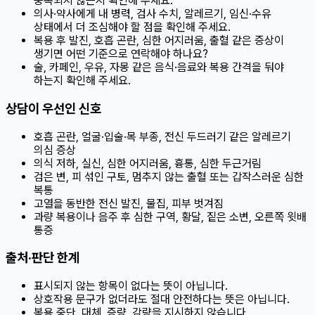
중복되지 않는지 확인해 주세요.
의사·약사에게 내 병력, 검사 수치, 알레르기, 임신·수유
상태에서 더 조심해야 할 점을 확인해 주세요.
복용 후 발진, 호흡 곤란, 심한 어지러움, 출혈 같은 증상이
생기면 어떤 기준으로 연락해야 하나요?
술, 카페인, 우유, 자몽 같은 음식·음료와 복용 간격을 둬야
하는지 확인해 주세요.
상담이 우선인 신호
호흡 곤란, 얼굴·입술·목 부종, 전신 두드러기 같은 알레르기
의심 증상
의식 저하, 실신, 심한 어지러움, 흉통, 심한 두근거림
검은 변, 피 섞인 구토, 멈추지 않는 출혈 또는 갑작스러운 심한
복통
고열을 동반한 전신 발진, 물집, 피부 벗겨짐
과량 복용이나 음주 후 심한 구역, 황달, 짙은 소변, 오른쪽 윗배
통증
출처·판단 한계
표시되지 않는 항목이 없다는 뜻이 아닙니다.
상호작용 문구가 없더라도 절대 안전하다는 뜻은 아닙니다.
복용 중단, 대체, 증량, 감량을 지시하지 않습니다.