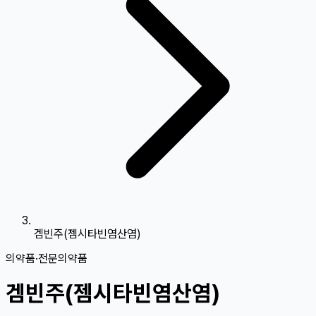
겜빈주(젬시타빈염산염)
의약품
·
전문의약품
겜빈주(젬시타빈염산염)