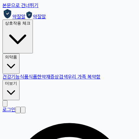
본문으로 건너뛰기
약잘알
약잘알
상호작용 체크
의약품
건강기능식품
식품
한약재
증상검색
우리 가족 복약함
더보기
로그인