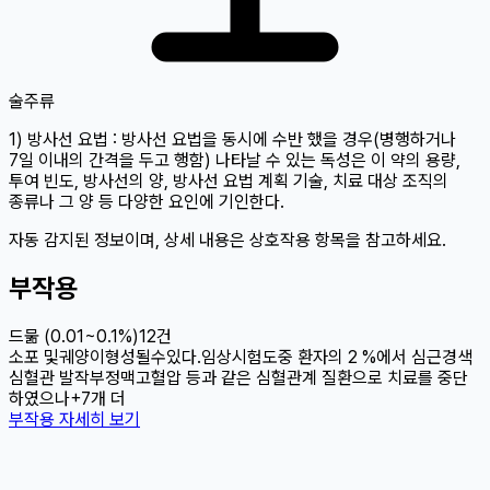
술
주류
1) 방사선 요법 : 방사선 요법을 동시에 수반 했을 경우(병행하거나
7일 이내의 간격을 두고 행함) 나타날 수 있는 독성은 이 약의 용량,
투여 빈도, 방사선의 양, 방사선 요법 계획 기술, 치료 대상 조직의
종류나 그 양 등 다양한 요인에 기인한다.
자동 감지된 정보이며, 상세 내용은 상호작용 항목을 참고하세요.
부작용
드묾 (0.01~0.1%)
12
건
소포 및궤양이형성될수있다.
임상시험도중 환자의 2 %에서 심근경색
심혈관 발작
부정맥
고혈압 등과 같은 심혈관계 질환으로 치료를 중단
하였으나
+
7
개 더
부작용 자세히 보기