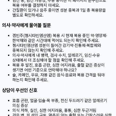
임신 중, 임신 가능성, 수유 중이면 이 페이지의 문구만으로
복용 여부를 결정하지 마세요.
간질환이 있거나 음주 중이면 성분 중복과 1일 총 복용량을
별도로 확인하세요.
의사·약사에게 물어볼 질문
겜빈주(젬시타빈염산염) 복용 시 현재 복용 중인 약·영양제·
한약재와 같은 시간대에 먹어도 되는지 확인해 주세요.
젬시타빈염산염 성분이 들어간 감기약·진통제·복합제와
중복되지 않는지 확인해 주세요.
의사·약사에게 내 병력, 검사 수치, 알레르기, 임신·수유
상태에서 더 조심해야 할 점을 확인해 주세요.
복용 후 발진, 호흡 곤란, 심한 어지러움, 출혈 같은 증상이
생기면 어떤 기준으로 연락해야 하나요?
술, 카페인, 우유, 자몽 같은 음식·음료와 복용 간격을 둬야
하는지 확인해 주세요.
상담이 우선인 신호
호흡 곤란, 얼굴·입술·목 부종, 전신 두드러기 같은 알레르기
의심 증상
의식 저하, 실신, 심한 어지러움, 흉통, 심한 두근거림
검은 변, 피 섞인 구토, 멈추지 않는 출혈 또는 갑작스러운 심한