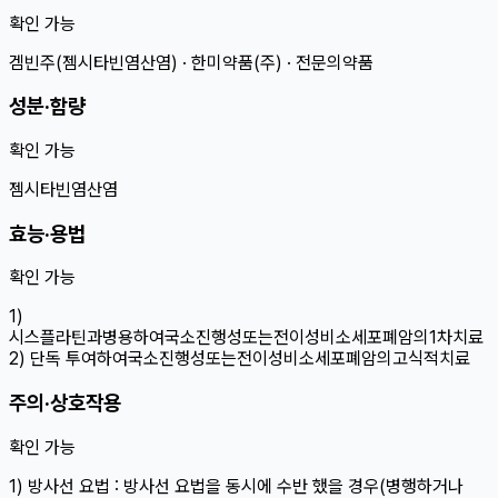
확인 가능
겜빈주(젬시타빈염산염) · 한미약품(주) · 전문의약품
성분·함량
확인 가능
젬시타빈염산염
효능·용법
확인 가능
1)
시스플라틴과병용하여국소진행성또는전이성비소세포폐암의1차치료
2) 단독 투여하여국소진행성또는전이성비소세포폐암의고식적치료
주의·상호작용
확인 가능
1) 방사선 요법 : 방사선 요법을 동시에 수반 했을 경우(병행하거나