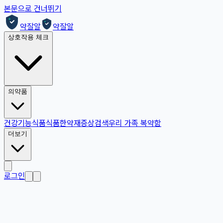
본문으로 건너뛰기
약잘알
약잘알
상호작용 체크
의약품
건강기능식품
식품
한약재
증상검색
우리 가족 복약함
더보기
로그인