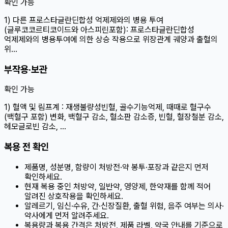
확인 가능
1) 다른 프로스타글란딘합성 억제제와의 병용 투여
(글루코코르티코이드와 아스피린포함): 프로스타글란딘합성
억제제와의 병용투여에 의한 상승 작용으로 위장관계 궤양과 출혈의
위…
부작용·보관
확인 가능
1) 혈액 및 림프계 : 재생불량성빈혈, 골수기능억제, 때때로 혈구수
(백혈구 포함) 변화, 백혈구 감소, 혈소판 감소증, 빈혈, 혈장철분 감소,
헤모글로빈 감소, …
복용 전 확인
제품명, 성분명, 함량이 처방전·약 봉투·포장과 같은지 먼저
확인하세요.
현재 복용 중인 처방약, 일반약, 영양제, 한약재를 함께 적어
알려진 상호작용을 확인하세요.
알레르기, 임신·수유, 간·신장질환, 출혈 위험, 음주 여부는 의사·
약사에게 먼저 알려주세요.
복용량과 복용 간격은 처방전, 제품 라벨, 약국 안내를 기준으로