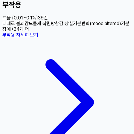
부작용
드묾 (0.01~0.1%)
39
건
때때로 불쾌감
드물게 착란
방향감 상실
기분변화(mood altered)
기분
장애
+
34
개 더
부작용 자세히 보기