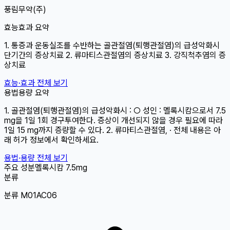
풍림무약(주)
효능효과 요약
1. 통증과 운동실조를 수반하는 골관절염(퇴행관절염)의 급성악화시
단기간의 증상치료 2. 류마티스관절염의 증상치료 3. 강직척추염의 증
상치료
효능·효과 전체 보기
용법용량 요약
1. 골관절염(퇴행관절염)의 급성악화시 : ○ 성인 : 멜록시캄으로서 7.5
mg을 1일 1회 경구투여한다. 증상이 개선되지 않을 경우 필요에 따라
1일 15 mg까지 증량할 수 있다. 2. 류마티스관절염, · 전체 내용은 아
래 허가 정보에서 확인하세요.
용법·용량 전체 보기
주요 성분
멜록시캄
7.5mg
분류
분류 M01AC06