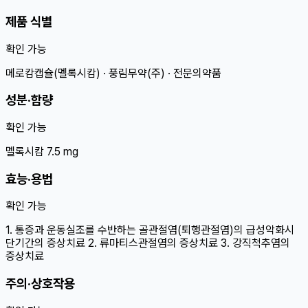
제품 식별
확인 가능
메로캄캡슐(멜록시캄) · 풍림무약(주) · 전문의약품
성분·함량
확인 가능
멜록시캄 7.5 mg
효능·용법
확인 가능
1. 통증과 운동실조를 수반하는 골관절염(퇴행관절염)의 급성악화시
단기간의 증상치료 2. 류마티스관절염의 증상치료 3. 강직척추염의
증상치료
주의·상호작용