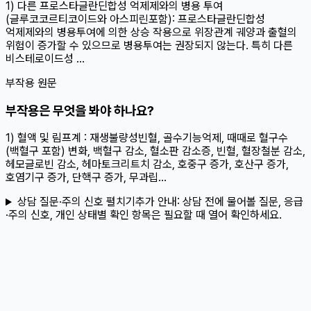
1) 다른 프로스타글란딘합성 억제제와의 병용 투여
(글루코코르티코이드와 아스피린포함): 프로스타글란딘합성
억제제와의 병용투여에 의한 상승 작용으로 위장관계 궤양과 출혈의
위험이 증가할 수 있으므로 병용투여는 권장되지 않는다. 특히 다른
비스테로이드성 ...
부작용 원문
부작용은 무엇을 봐야 하나요?
1) 혈액 및 림프계 : 재생불량성빈혈, 골수기능억제, 때때로 혈구수
(백혈구 포함) 변화, 백혈구 감소, 혈소판 감소증, 빈혈, 혈장철분 감소,
헤모글로빈 감소, 헤마토크리트치 감소, 호중구 증가, 호산구 증가,
호염기구 증가, 단핵구 증가, 무과립...
상담 질문·주의 신호 펼치기
추가 안내:
상담 전에 물어볼 질문, 응급
·주의 신호, 개인 상태별 확인 항목은 필요할 때 열어 확인하세요.