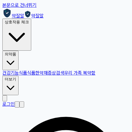
본문으로 건너뛰기
약잘알
약잘알
상호작용 체크
의약품
건강기능식품
식품
한약재
증상검색
우리 가족 복약함
더보기
로그인