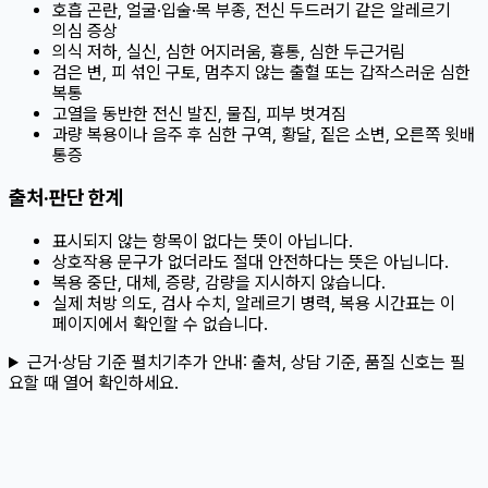
호흡 곤란, 얼굴·입술·목 부종, 전신 두드러기 같은 알레르기
의심 증상
의식 저하, 실신, 심한 어지러움, 흉통, 심한 두근거림
검은 변, 피 섞인 구토, 멈추지 않는 출혈 또는 갑작스러운 심한
복통
고열을 동반한 전신 발진, 물집, 피부 벗겨짐
과량 복용이나 음주 후 심한 구역, 황달, 짙은 소변, 오른쪽 윗배
통증
출처·판단 한계
표시되지 않는 항목이 없다는 뜻이 아닙니다.
상호작용 문구가 없더라도 절대 안전하다는 뜻은 아닙니다.
복용 중단, 대체, 증량, 감량을 지시하지 않습니다.
실제 처방 의도, 검사 수치, 알레르기 병력, 복용 시간표는 이
페이지에서 확인할 수 없습니다.
근거·상담 기준 펼치기
추가 안내:
출처, 상담 기준, 품질 신호는 필
요할 때 열어 확인하세요.