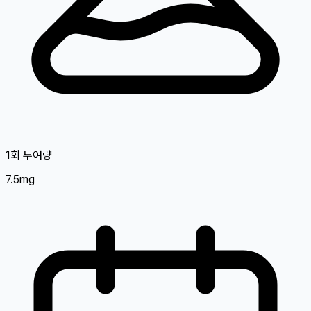
1회 투여량
7.5mg