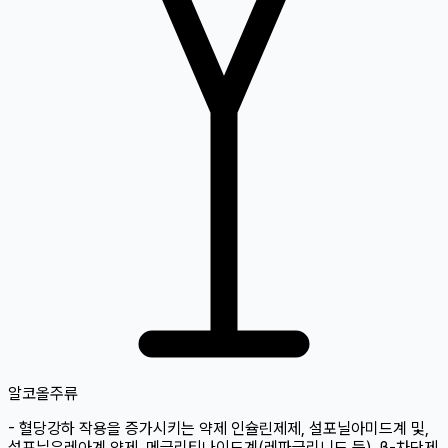
알코올
주류
- 혈당강하 작용을 증가시키는 약제 인슐린제제, 설포닐아미드계 및,
설포닐우레아계 약제, 메글리티나이드계(레파글리니드 등), β-차단제