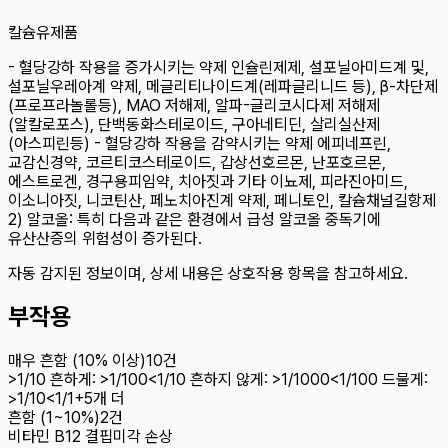
칼슘
유제품
- 혈당강하 작용을 증가시키는 약제 인슐린제제, 설포닐아미드계 및,
설포닐우레아계 약제, 메글리티나이드계(레파글리니드 등), β-차단제
(프로프라놀롤등), MAO 저해제, 알파-글리코시다제 저해제
(알칼로포스), 단백동화스테로이드, 구아네티딘, 살리실산제
(아스피린등) - 혈당강하 작용을 감약시키는 약제 에피네프린,
교감신경약, 코르티코스테로이드, 갑상선호르몬, 난포호르몬,
에스트로겐, 경구용피임약, 치아짓과 기타 이뇨제, 피라진아미드,
이소니아짓, 니코틴산, 페노치아진계 약제, 페니토인, 칼슘채널길항제
2) 알코올: 특히 다음과 같은 환경에서 급성 알코올 중독기에
유산산증의 위험성이 증가된다.
자동 감지된 정보이며, 상세 내용은 상호작용 항목을 참고하세요.
부작용
매우 흔함 (10% 이상)
10
건
>1/10 흔하게: >1/100
<1/10 흔하지 않게: >1/1
000
<1/100 드물게:
>1/10
<1/1
+
5
개 더
흔함 (1~10%)
2
건
비타민 B12 결핍
미각 손상