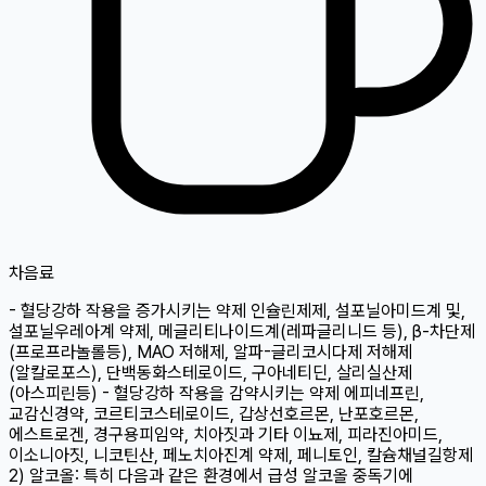
차
음료
- 혈당강하 작용을 증가시키는 약제 인슐린제제, 설포닐아미드계 및,
설포닐우레아계 약제, 메글리티나이드계(레파글리니드 등), β-차단제
(프로프라놀롤등), MAO 저해제, 알파-글리코시다제 저해제
(알칼로포스), 단백동화스테로이드, 구아네티딘, 살리실산제
(아스피린등) - 혈당강하 작용을 감약시키는 약제 에피네프린,
교감신경약, 코르티코스테로이드, 갑상선호르몬, 난포호르몬,
에스트로겐, 경구용피임약, 치아짓과 기타 이뇨제, 피라진아미드,
이소니아짓, 니코틴산, 페노치아진계 약제, 페니토인, 칼슘채널길항제
2) 알코올: 특히 다음과 같은 환경에서 급성 알코올 중독기에