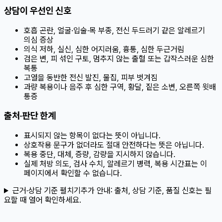
상담이 우선인 신호
호흡 곤란, 얼굴·입술·목 부종, 전신 두드러기 같은 알레르기
의심 증상
의식 저하, 실신, 심한 어지러움, 흉통, 심한 두근거림
검은 변, 피 섞인 구토, 멈추지 않는 출혈 또는 갑작스러운 심한
복통
고열을 동반한 전신 발진, 물집, 피부 벗겨짐
과량 복용이나 음주 후 심한 구역, 황달, 짙은 소변, 오른쪽 윗배
통증
출처·판단 한계
표시되지 않는 항목이 없다는 뜻이 아닙니다.
상호작용 문구가 없더라도 절대 안전하다는 뜻은 아닙니다.
복용 중단, 대체, 증량, 감량을 지시하지 않습니다.
실제 처방 의도, 검사 수치, 알레르기 병력, 복용 시간표는 이
페이지에서 확인할 수 없습니다.
근거·상담 기준 펼치기
추가 안내:
출처, 상담 기준, 품질 신호는 필
요할 때 열어 확인하세요.