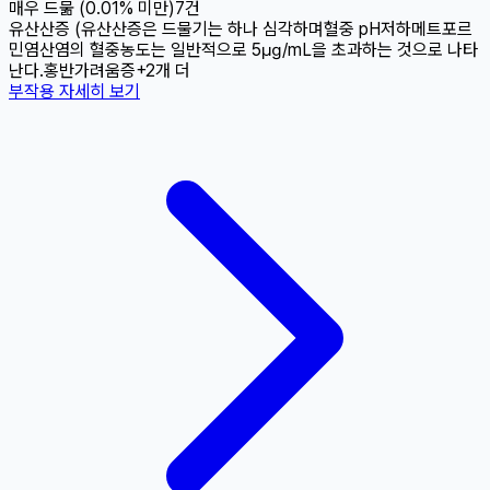
매우 드묾 (0.01% 미만)
7
건
유산산증 (유산산증은 드물기는 하나 심각하며
혈중 pH저하
메트포르
민염산염의 혈중농도는 일반적으로 5㎍/mL을 초과하는 것으로 나타
난다.
홍반
가려움증
+
2
개 더
부작용 자세히 보기