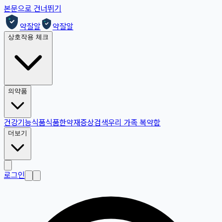
본문으로 건너뛰기
약잘알
약잘알
상호작용 체크
의약품
건강기능식품
식품
한약재
증상검색
우리 가족 복약함
더보기
로그인