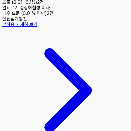
드묾 (0.01~0.1%)
2
건
알레르기 증상
허혈성 괴사
매우 드묾 (0.01% 미만)
2
건
실신
심계항진
부작용 자세히 보기