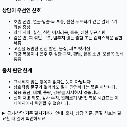
상담이 우선인 신호
호흡 곤란, 얼굴·입술·목 부종, 전신 두드러기 같은 알레르기
의심 증상
의식 저하, 실신, 심한 어지러움, 흉통, 심한 두근거림
검은 변, 피 섞인 구토, 멈추지 않는 출혈 또는 갑작스러운 심한
복통
고열을 동반한 전신 발진, 물집, 피부 벗겨짐
과량 복용이나 음주 후 심한 구역, 황달, 짙은 소변, 오른쪽 윗배
통증
출처·판단 한계
표시되지 않는 항목이 없다는 뜻이 아닙니다.
상호작용 문구가 없더라도 절대 안전하다는 뜻은 아닙니다.
복용 중단, 대체, 증량, 감량을 지시하지 않습니다.
실제 처방 의도, 검사 수치, 알레르기 병력, 복용 시간표는 이
페이지에서 확인할 수 없습니다.
근거·상담 기준 펼치기
추가 안내:
출처, 상담 기준, 품질 신호는 필
요할 때 열어 확인하세요.