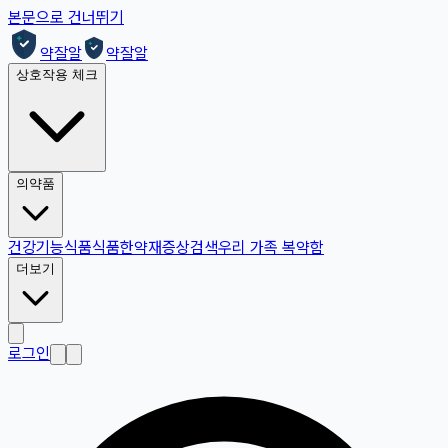
본문으로 건너뛰기
약잘알
약잘알
상호작용 체크
의약품
건강기능식품
식품
한약재
증상검색
우리 가족 복약함
더보기
로그인