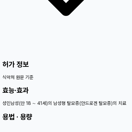
허가 정보
식약처 원문 기준
효능·효과
성인남성(만 18 ∼ 41세)의 남성형 탈모증(안드로겐 탈모증)의 치료
용법 · 용량