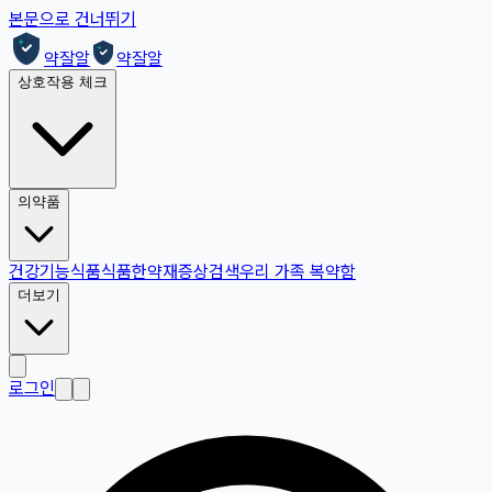
본문으로 건너뛰기
약잘알
약잘알
상호작용 체크
의약품
건강기능식품
식품
한약재
증상검색
우리 가족 복약함
더보기
로그인