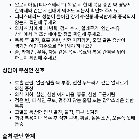
알로시아정(피나스테리드) 복용 시 현재 복용 중인 약·영양제·
한약재와 같은 시간대에 먹어도 되는지 확인해 주세요.
피나스테리드 성분이 들어간 감기약·진통제·복합제와 중복되지
않는지 확인해 주세요.
의사·약사에게 내 병력, 검사 수치, 알레르기, 임신·수유
상태에서 더 조심해야 할 점을 확인해 주세요.
복용 후 발진, 호흡 곤란, 심한 어지러움, 출혈 같은 증상이
생기면 어떤 기준으로 연락해야 하나요?
술, 카페인, 우유, 자몽 같은 음식·음료와 복용 간격을 둬야
하는지 확인해 주세요.
상담이 우선인 신호
호흡 곤란, 얼굴·입술·목 부종, 전신 두드러기 같은 알레르기
의심 증상
의식 저하, 실신, 심한 어지러움, 흉통, 심한 두근거림
검은 변, 피 섞인 구토, 멈추지 않는 출혈 또는 갑작스러운 심한
복통
고열을 동반한 전신 발진, 물집, 피부 벗겨짐
과량 복용이나 음주 후 심한 구역, 황달, 짙은 소변, 오른쪽 윗배
통증
출처·판단 한계