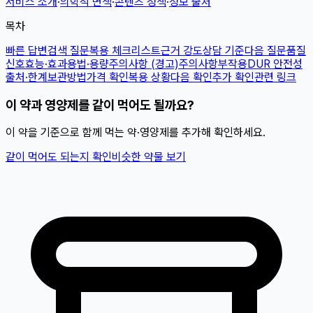
서비스 소개
·
의학적 면책
·
콘텐츠 정책
·
정보 출처
목차
빠른 답변
검색 질문
복용 체크리스트
근거 강도
상담 기준
다음 질문
품질
신호
효능·효과
용법·용량
주의사항 (경고)
주의사항
부작용
DUR 안전성
출처·한계
보관방법
가격 확인
복용 상황
다음 확인
추가 확인
관련 링크
이 약과 영양제를 같이 먹어도 될까요?
이 약을 기준으로 함께 먹는 약·영양제를 추가해 확인하세요.
같이 먹어도 되는지 확인
비슷한 약물 보기