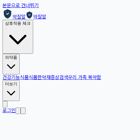
본문으로 건너뛰기
약잘알
약잘알
상호작용 체크
의약품
건강기능식품
식품
한약재
증상검색
우리 가족 복약함
더보기
로그인