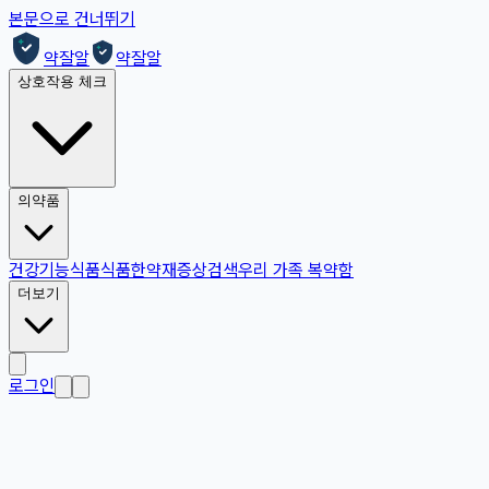
본문으로 건너뛰기
약잘알
약잘알
상호작용 체크
의약품
건강기능식품
식품
한약재
증상검색
우리 가족 복약함
더보기
로그인