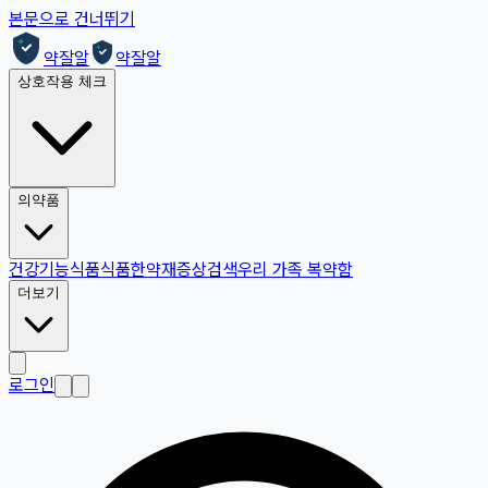
본문으로 건너뛰기
약잘알
약잘알
상호작용 체크
의약품
건강기능식품
식품
한약재
증상검색
우리 가족 복약함
더보기
로그인