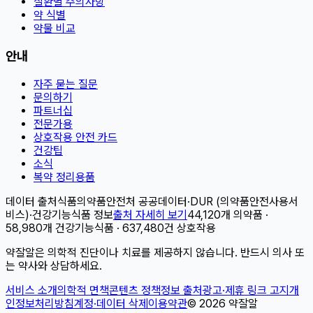
질환별 주의사항
약 식별
약물 비교
안내
자주 묻는 질문
문의하기
파트너십
전문가용
상호작용 안전 카드
건강팁
소식
복약 정리용품
데이터 출처
식품의약품안전처 공공데이터
·
DUR (의약품안전사용서
비스)
·
건강기능식품 정보
출처 자세히 보기
44,120개 의약품 ·
58,980개 건강기능식품 · 637,480건 상호작용
약잘알은 의학적 진단이나 치료를 제공하지 않습니다. 반드시 의사 또
는 약사와 상담하세요.
서비스 소개
의학적 면책
콘텐츠 정책
정보 출처
광고·제휴 링크 고지
개
인정보처리방침
계정·데이터 삭제
이용약관
©
2026
약잘알