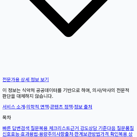
전문가용 상세 정보 보기
이 정보는 식약처 공공데이터를 기반으로 하며, 의사/약사의 전문적
판단을 대체하지 않습니다.
서비스 소개
·
의학적 면책
·
콘텐츠 정책
·
정보 출처
목차
빠른 답변
검색 질문
복용 체크리스트
근거 강도
상담 기준
다음 질문
품질
신호
효능·효과
용법·용량
주의사항
출처·한계
보관방법
가격 확인
복용 상