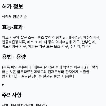
허가 정보
식약처 원문 기준
효능·효과
의료 기구의 살균 소독 : 렌즈 부착의 장치류, 내시경류, 마취장비류,
인공호흡장치류, 메스, 카테-터 등의 외과수술용 기구, 산부인과,
비뇨기과용 기구, 치과용 기구 또는 보조 기구, 주사기, 체온기
용법 · 용량
(움푹 파인 부분이나 바늘은 잘 닦은 후에 약액을 채운다.) (이렇게
하는 것은 글루타르알데히드의 잔재로부터 환자에게 노출을
방지한다.) - 살균된 장비는 살균된 물을 사용한다.
주의사항
전체 내용 펼치기
전체 내용 접기