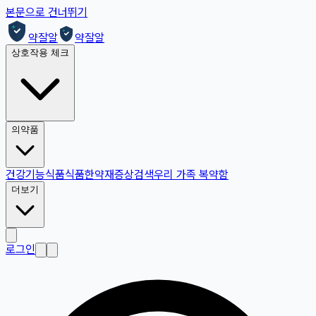
본문으로 건너뛰기
약잘알
약잘알
상호작용 체크
의약품
건강기능식품
식품
한약재
증상검색
우리 가족 복약함
더보기
로그인