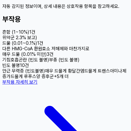
자동 감지된 정보이며, 상세 내용은 상호작용 항목을 참고하세요.
부작용
흔함 (1~10%)
1
건
위약군 2.3% 보고)
드묾 (0.01~0.1%)
1
건
다른 HMG-CoA 환원효소 저해제와 마찬가지로
매우 드묾 (0.01% 미만)
3
건
기침
호흡곤란 (빈도 불명)
부종 (빈도 불명)
빈도 불명
10
건
안근 무력증 (빈도불명)
매우 드물게 황달
간염
드물게 트랜스아미나제
증가
드물게 루푸스양 증후군
+
5
개 더
부작용 자세히 보기