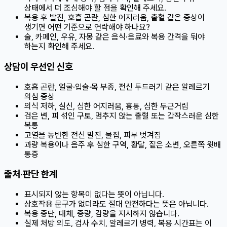
상태에서 더 조심해야 할 점을 확인해 주세요.
복용 후 발진, 호흡 곤란, 심한 어지러움, 출혈 같은 증상이
생기면 어떤 기준으로 연락해야 하나요?
술, 카페인, 우유, 자몽 같은 음식·음료와 복용 간격을 둬야
하는지 확인해 주세요.
상담이 우선인 신호
호흡 곤란, 얼굴·입술·목 부종, 전신 두드러기 같은 알레르기
의심 증상
의식 저하, 실신, 심한 어지러움, 흉통, 심한 두근거림
검은 변, 피 섞인 구토, 멈추지 않는 출혈 또는 갑작스러운 심한
복통
고열을 동반한 전신 발진, 물집, 피부 벗겨짐
과량 복용이나 음주 후 심한 구역, 황달, 짙은 소변, 오른쪽 윗배
통증
출처·판단 한계
표시되지 않는 항목이 없다는 뜻이 아닙니다.
상호작용 문구가 없더라도 절대 안전하다는 뜻은 아닙니다.
복용 중단, 대체, 증량, 감량을 지시하지 않습니다.
실제 처방 의도, 검사 수치, 알레르기 병력, 복용 시간표는 이