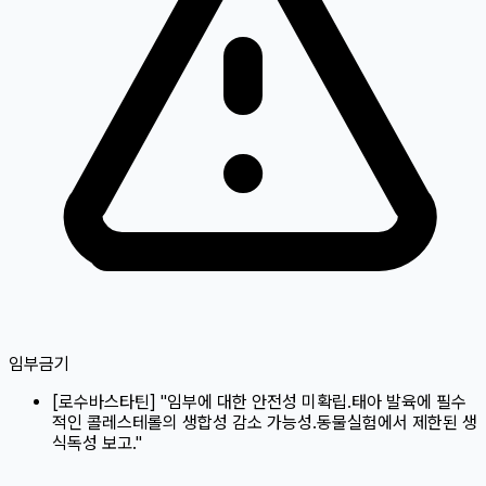
임부금기
[
로수바스타틴
]
"임부에 대한 안전성 미확립.태아 발육에 필수
적인 콜레스테롤의 생합성 감소 가능성.동물실험에서 제한된 생
식독성 보고."