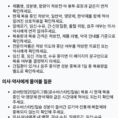
제품명, 성분명, 함량이 처방전·약 봉투·포장과 같은지 먼저
확인하세요.
현재 복용 중인 처방약, 일반약, 영양제, 한약재를 함께 적어
알려진 상호작용을 확인하세요.
알레르기, 임신·수유, 간·신장질환, 출혈 위험, 음주 여부는 의사·
약사에게 먼저 알려주세요.
복용량과 복용 간격은 처방전, 제품 라벨, 약국 안내를 기준으로
확인하세요.
전문의약품은 처방 의도와 중단 여부를 처방한 의료진 또는
약사에게 확인하세요.
임신 중, 임신 가능성, 수유 중이면 이 페이지의 문구만으로
복용 여부를 결정하지 마세요.
간질환이 있거나 음주 중이면 성분 중복과 1일 총 복용량을
별도로 확인하세요.
의사·약사에게 물어볼 질문
로바탄정20밀리그램(로수바스타틴칼슘) 복용 시 현재 복용
중인 약·영양제·한약재와 같은 시간대에 먹어도 되는지 확인해
주세요.
로수바스타틴칼슘 성분이 들어간 감기약·진통제·복합제와
중복되지 않는지 확인해 주세요.
의사·약사에게 내 병력, 검사 수치, 알레르기, 임신·수유