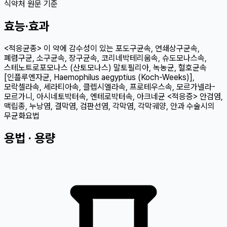
식약처 원문 기준
효능·효과
<적응균종> 이 약에 감수성이 있는 포도구균속, 연쇄상구균속,
폐렴구균, 소구균속, 장구균속, 코리네박테리움속, 슈도모나스속,
스테노트로포모나스 (산토모나스) 말토필리아, 녹농균, 혈호균속
[인플루엔자균, Haemophilus aegyptius (Koch-Weeks)],
모락셀라속, 세라티아속, 클렙시엘라속, 프로테우스속, 모르가넬라-
모르가니, 아시네토박터속, 엔테로박터속, 아크네균 <적응증> 안검염,
맥립종, 누낭염, 결막염, 검판선염, 각막염, 각막궤양, 안과 수술시의
무균화요법
용법 · 용량