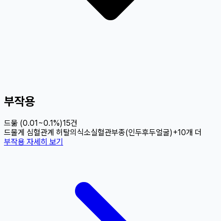
부작용
드묾 (0.01~0.1%)
15
건
드물게 심혈관계 허탈
의식소실
혈관부종(인두
후두
얼굴)
+
10
개 더
부작용 자세히 보기