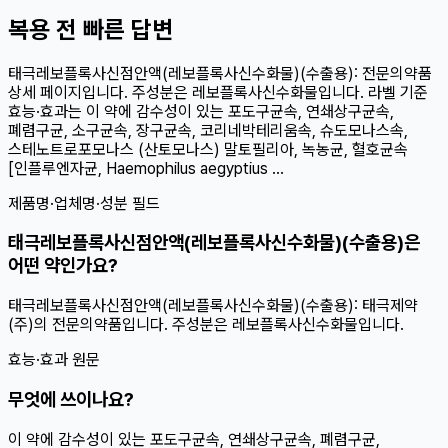
복용 전 빠른 답변
태극레보플록사신점안액(레보플록사신수화물)(수출용): 전문의약품
상세 페이지입니다. 주성분은 레보플록사신수화물입니다. 라벨 기준
효능·효과는 이 약에 감수성이 있는 포도구균속, 연쇄상구균속,
폐렴구균, 소구균속, 장구균속, 코리네박테리움속, 슈도모나스속,
스테노트로포모나스 (산토모나스) 말토필리아, 녹농균, 혈호균속
[인플루엔자균, Haemophilus aegyptius ...
제품명·업체명·성분 필드
태극레보플록사신점안액(레보플록사신수화물)(수출용)은
어떤 약인가요?
태극레보플록사신점안액(레보플록사신수화물)(수출용): 태극제약
(주)의 전문의약품입니다. 주성분은 레보플록사신수화물입니다.
효능·효과 원문
무엇에 쓰이나요?
이 약에 감수성이 있는 포도구균속, 연쇄상구균속, 폐렴구균,