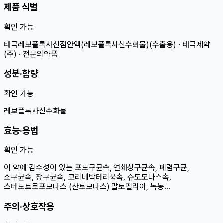
제품 식별
확인 가능
태극레보플록사신점안액(레보플록사신수화물)(수출용) · 태극제약
(주) · 전문의약품
성분·함량
확인 가능
레보플록사신수화물
효능·용법
확인 가능
이 약에 감수성이 있는 포도구균속, 연쇄상구균속, 폐렴구균,
소구균속, 장구균속, 코리네박테리움속, 슈도모나스속,
스테노트로포모나스 (산토모나스) 말토필리아, 녹농…
주의·상호작용