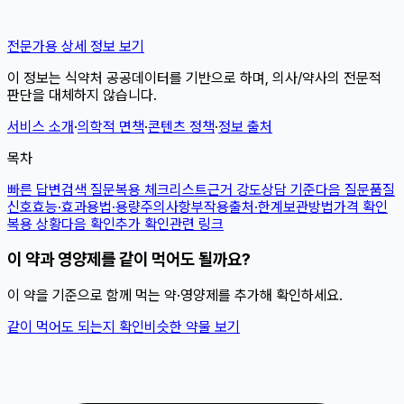
전문가용 상세 정보 보기
이 정보는 식약처 공공데이터를 기반으로 하며, 의사/약사의 전문적
판단을 대체하지 않습니다.
서비스 소개
·
의학적 면책
·
콘텐츠 정책
·
정보 출처
목차
빠른 답변
검색 질문
복용 체크리스트
근거 강도
상담 기준
다음 질문
품질
신호
효능·효과
용법·용량
주의사항
부작용
출처·한계
보관방법
가격 확인
복용 상황
다음 확인
추가 확인
관련 링크
이 약과 영양제를 같이 먹어도 될까요?
이 약을 기준으로 함께 먹는 약·영양제를 추가해 확인하세요.
같이 먹어도 되는지 확인
비슷한 약물 보기