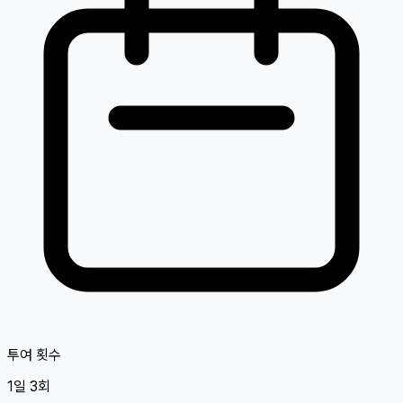
투여 횟수
1일 3회