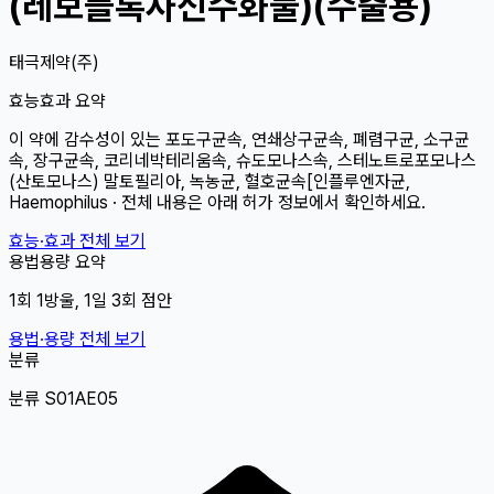
(레보플록사신수화물)(수출용)
태극제약(주)
효능효과 요약
이 약에 감수성이 있는 포도구균속, 연쇄상구균속, 폐렴구균, 소구균
속, 장구균속, 코리네박테리움속, 슈도모나스속, 스테노트로포모나스
(산토모나스) 말토필리아, 녹농균, 혈호균속[인플루엔자균,
Haemophilus · 전체 내용은 아래 허가 정보에서 확인하세요.
효능·효과 전체 보기
용법용량 요약
1회 1방울, 1일 3회 점안
용법·용량 전체 보기
분류
분류 S01AE05