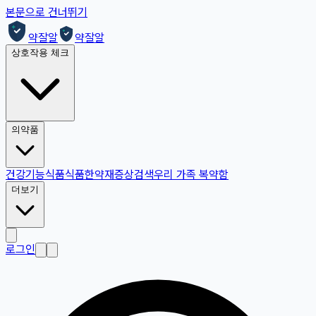
본문으로 건너뛰기
약잘알
약잘알
상호작용 체크
의약품
건강기능식품
식품
한약재
증상검색
우리 가족 복약함
더보기
로그인