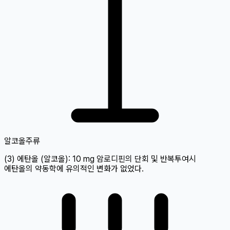
알코올
주류
(3) 에탄올 (알코올): 10 mg 암로디핀의 단회 및 반복투여시
에탄올의 약동학에 유의적인 변화가 없었다.