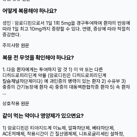
어떻게 복용해야 하나요?
성인 : 암로디핀으로서 1일 1회 5㎎을 경구투여하며 환자의 반응에
따라 1일 최고 10㎎까지 증량할 수 있다. 연령, 증상에 따라 적절히
증감한다.
주의사항 원문
복용 전 무엇을 확인해야 하나요?
1. 다음 환자에게는 투여하지 말 것 1) 이 약 또는 다른
디히드로피리딘계 약물 (암로디핀은 디히드로피리딘계
칼슘채널차단제이다) 에 과민증의 병력이 있는 환자 2) 수유부 3)
중증의 간기능장애 환자 4) 중증의 대동맥판협착증 환자 5) 쇽 환자
...
상호작용 원문
같이 먹는 약이나 영양제가 있으면요?
1) 암로디핀은 티아지드계 이뇨제, 알파차단제, 베타차단제,
ACE저해제, 작용시간이 긴 질산염제제, 니트로글리세린 설하정,