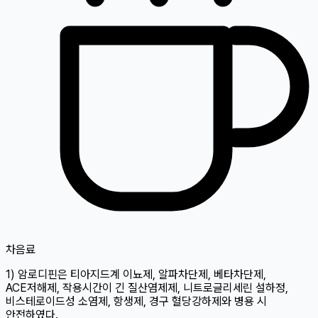
차
음료
1) 암로디핀은 티아지드계 이뇨제, 알파차단제, 베타차단제,
ACE저해제, 작용시간이 긴 질산염제제, 니트로글리세린 설하정,
비스테로이드성 소염제, 항생제, 경구 혈당강하제와 병용 시
안전하였다.