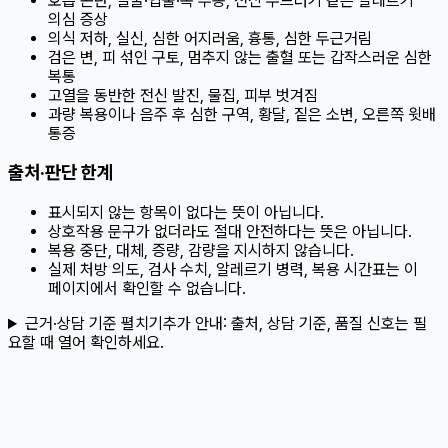
호흡 곤란, 얼굴·입술·목 부종, 전신 두드러기 같은 알레르기
의심 증상
의식 저하, 실신, 심한 어지러움, 흉통, 심한 두근거림
검은 변, 피 섞인 구토, 멈추지 않는 출혈 또는 갑작스러운 심한
복통
고열을 동반한 전신 발진, 물집, 피부 벗겨짐
과량 복용이나 음주 후 심한 구역, 황달, 짙은 소변, 오른쪽 윗배
통증
출처·판단 한계
표시되지 않는 항목이 없다는 뜻이 아닙니다.
상호작용 문구가 없더라도 절대 안전하다는 뜻은 아닙니다.
복용 중단, 대체, 증량, 감량을 지시하지 않습니다.
실제 처방 의도, 검사 수치, 알레르기 병력, 복용 시간표는 이
페이지에서 확인할 수 없습니다.
근거·상담 기준 펼치기
추가 안내:
출처, 상담 기준, 품질 신호는 필
요할 때 열어 확인하세요.