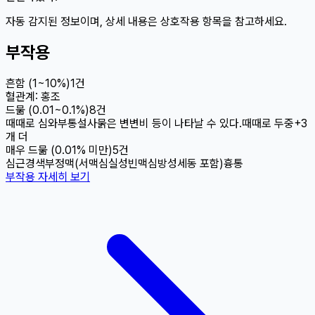
자동 감지된 정보이며, 상세 내용은 상호작용 항목을 참고하세요.
부작용
흔함 (1~10%)
1
건
혈관계: 홍조
드묾 (0.01~0.1%)
8
건
때때로 심와부통
설사
묽은 변
변비 등이 나타날 수 있다.
때때로 두중
+
3
개 더
매우 드묾 (0.01% 미만)
5
건
심근경색
부정맥(서맥
심실성빈맥
심방성세동 포함)
흉통
부작용 자세히 보기