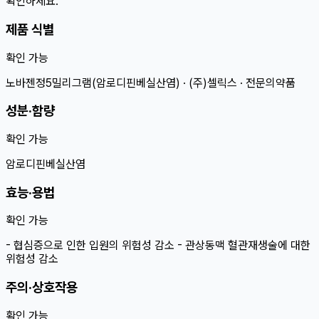
확인하세요.
제품 식별
확인 가능
노바젠정5밀리그램(암로디핀베실산염) · (주)셀릭스 · 전문의약품
성분·함량
확인 가능
암로디핀베실산염
효능·용법
확인 가능
- 협심증으로 인한 입원의 위험성 감소 - 관상동맥 혈관재생술에 대한
위험성 감소
주의·상호작용
확인 가능