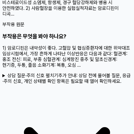
비스테로이드성 소염제, 항생제, 경구 혈당강하제와 병용 시
안전하였다. 2) 사람혈장을 이용한 실험실적자료는 암로디핀이
디곡...
부작용 원문
부작용은 무엇을 봐야 하나요?
1) 암로디핀은 내약성이 좋다. 고혈압 및 협심증환자에 대한 위약대조
임상시험에서, 가장 흔하게 나타난 이상반응은 다음과 같다: 혈관계:
홍조 전신: 피로, 부종 심혈관계: 심계항진 중추 및 말초신경계:
현기증, 두통, 졸음 소화기계: 복통, 오심 ...
상담 질문·주의 신호 펼치기
추가 안내:
상담 전에 물어볼 질문, 응급
·주의 신호, 개인 상태별 확인 항목은 필요할 때 열어 확인하세요.