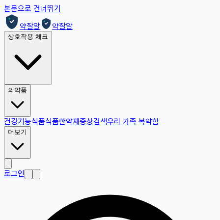
본문으로 건너뛰기
약잘알
약잘알
상호작용 체크
의약품
건강기능식품
식품
한약재
증상검색
우리 가족 복약함
더보기
로그인