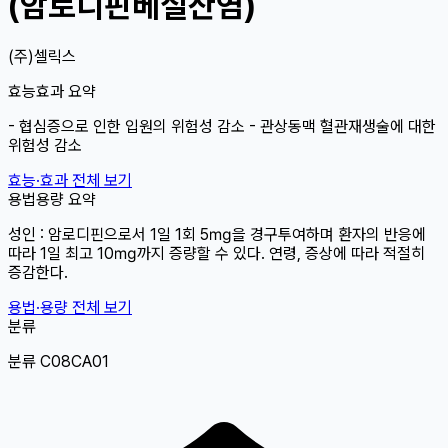
(암로디핀베실산염)
(주)셀릭스
효능효과 요약
- 협심증으로 인한 입원의 위험성 감소 - 관상동맥 혈관재생술에 대한
위험성 감소
효능·효과 전체 보기
용법용량 요약
성인 : 암로디핀으로서 1일 1회 5㎎을 경구투여하며 환자의 반응에
따라 1일 최고 10㎎까지 증량할 수 있다. 연령, 증상에 따라 적절히
증감한다.
용법·용량 전체 보기
분류
분류 C08CA01