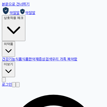
본문으로 건너뛰기
약잘알
약잘알
상호작용 체크
의약품
건강기능식품
식품
한약재
증상검색
우리 가족 복약함
더보기
로그인