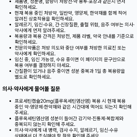
제품명, 성분명, 함량이 처방전·약 봉투·포장과 같은지 먼저
확인하세요.
현재 복용 중인 처방약, 일반약, 영양제, 한약재를 함께 적어
알려진 상호작용을 확인하세요.
알레르기, 임신·수유, 간·신장질환, 출혈 위험, 음주 여부는 의사·
약사에게 먼저 알려주세요.
복용량과 복용 간격은 처방전, 제품 라벨, 약국 안내를 기준으로
확인하세요.
전문의약품은 처방 의도와 중단 여부를 처방한 의료진 또는
약사에게 확인하세요.
임신 중, 임신 가능성, 수유 중이면 이 페이지의 문구만으로
복용 여부를 결정하지 마세요.
간질환이 있거나 음주 중이면 성분 중복과 1일 총 복용량을
별도로 확인하세요.
의사·약사에게 물어볼 질문
프로세틴캡슐20mg(플루옥세틴염산염) 복용 시 현재 복용
중인 약·영양제·한약재와 같은 시간대에 먹어도 되는지 확인해
주세요.
플루옥세틴염산염 성분이 들어간 감기약·진통제·복합제와
중복되지 않는지 확인해 주세요.
의사·약사에게 내 병력, 검사 수치, 알레르기, 임신·수유
상태에서 더 조심해야 할 점을 확인해 주세요.