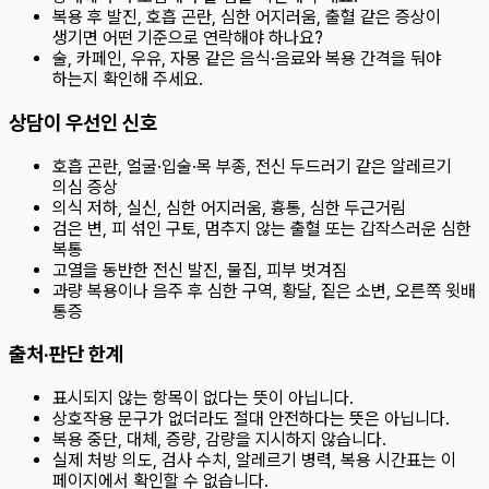
복용 후 발진, 호흡 곤란, 심한 어지러움, 출혈 같은 증상이
생기면 어떤 기준으로 연락해야 하나요?
술, 카페인, 우유, 자몽 같은 음식·음료와 복용 간격을 둬야
하는지 확인해 주세요.
상담이 우선인 신호
호흡 곤란, 얼굴·입술·목 부종, 전신 두드러기 같은 알레르기
의심 증상
의식 저하, 실신, 심한 어지러움, 흉통, 심한 두근거림
검은 변, 피 섞인 구토, 멈추지 않는 출혈 또는 갑작스러운 심한
복통
고열을 동반한 전신 발진, 물집, 피부 벗겨짐
과량 복용이나 음주 후 심한 구역, 황달, 짙은 소변, 오른쪽 윗배
통증
출처·판단 한계
표시되지 않는 항목이 없다는 뜻이 아닙니다.
상호작용 문구가 없더라도 절대 안전하다는 뜻은 아닙니다.
복용 중단, 대체, 증량, 감량을 지시하지 않습니다.
실제 처방 의도, 검사 수치, 알레르기 병력, 복용 시간표는 이
페이지에서 확인할 수 없습니다.