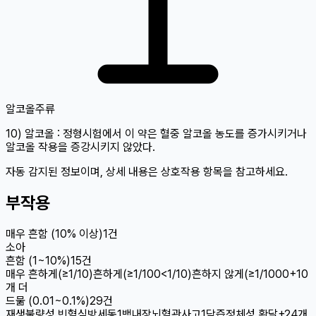
알코올
주류
10) 알코올 : 정형시험에서 이 약은 혈중 알코올 농도를 증가시키거나
알코올 작용을 증강시키지 않았다.
자동 감지된 정보이며, 상세 내용은 상호작용 항목을 참고하세요.
부작용
매우 흔함 (10% 이상)
1
건
소아
흔함 (1~10%)
15
건
매우 흔하게(≥1/10)
흔하게(≥1/100
<1/10)
흔하지 않게(≥1/1
000
+
10
개 더
드묾 (0.01~0.1%)
29
건
재생불량성 빈혈
심방세동1
백내장
뇌혈관사고1
담즙정체성 황달
+
24
개