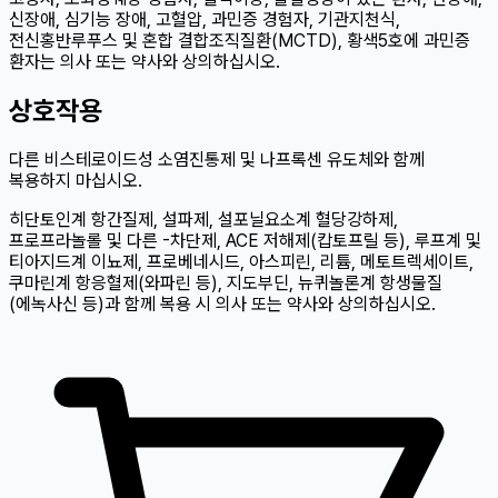
신장애, 심기능 장애, 고혈압, 과민증 경험자, 기관지천식,
전신홍반루푸스 및 혼합 결합조직질환(MCTD), 황색5호에 과민증
환자는 의사 또는 약사와 상의하십시오.
상호작용
다른 비스테로이드성 소염진통제 및 나프록센 유도체와 함께
복용하지 마십시오.
히단토인계 항간질제, 설파제, 설포닐요소계 혈당강하제,
프로프라놀롤 및 다른 -차단제, ACE 저해제(캅토프릴 등), 루프계 및
티아지드계 이뇨제, 프로베네시드, 아스피린, 리튬, 메토트렉세이트,
쿠마린계 항응혈제(와파린 등), 지도부딘, 뉴퀴놀론계 항생물질
(에녹사신 등)과 함께 복용 시 의사 또는 약사와 상의하십시오.