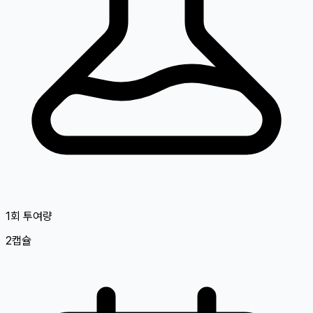
1회 투여량
2캡슐