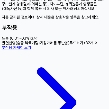
쿠마린계 항응혈제(와파린 등), 지도부딘, 뉴퀴놀론계 항생물질
(에녹사신 등)과 함께 복용 시 의사 또는 약사와 상의하십시오.
자동 감지된 정보이며, 상세 내용은 상호작용 항목을 참고하세요.
부작용
드묾 (0.01~0.1%)
37
건
발열
천명(숨을 쌕쌕거림)
기침
가래를 동반함)
두드러기
+
32
개 더
부작용 자세히 보기