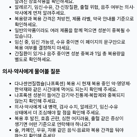
알려진 상호작용을 확인하세요.
알레르기, 임신·수유, 간·신장질환, 출혈 위험, 음주 여부는 의사·
약사에게 먼저 알려주세요.
복용량과 복용 간격은 처방전, 제품 라벨, 약국 안내를 기준으로
확인하세요.
일반의약품이라도 여러 제품을 함께 먹으면 성분이 중복될 수
있습니다.
임신 중, 임신 가능성, 수유 중이면 이 페이지의 문구만으로
복용 여부를 결정하지 마세요.
간질환이 있거나 음주 중이면 성분 중복과 1일 총 복용량을
별도로 확인하세요.
의사·약사에게 물어볼 질문
다나센연질캡슐(나프록센) 복용 시 현재 복용 중인 약·영양제·
한약재와 같은 시간대에 먹어도 되는지 확인해 주세요.
나프록센 성분이 들어간 감기약·진통제·복합제와 중복되지
않는지 확인해 주세요.
의사·약사에게 내 병력, 검사 수치, 알레르기, 임신·수유
상태에서 더 조심해야 할 점을 확인해 주세요.
복용 후 발진, 호흡 곤란, 심한 어지러움, 출혈 같은 증상이
생기면 어떤 기준으로 연락해야 하나요?
술, 카페인, 우유, 자몽 같은 음식·음료와 복용 간격을 둬야
하는지 확인해 주세요.