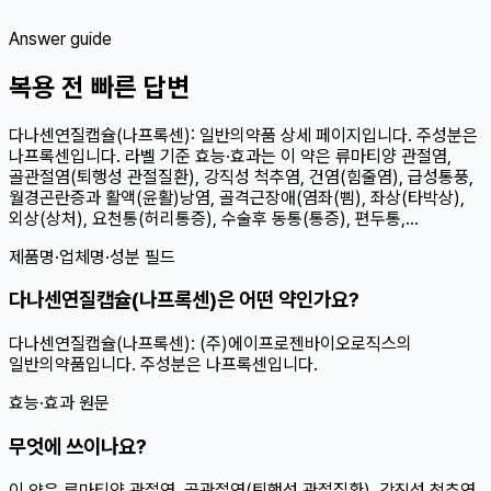
Answer guide
복용 전 빠른 답변
다나센연질캡슐(나프록센): 일반의약품 상세 페이지입니다. 주성분은
나프록센입니다. 라벨 기준 효능·효과는 이 약은 류마티양 관절염,
골관절염(퇴행성 관절질환), 강직성 척추염, 건염(힘줄염), 급성통풍,
월경곤란증과 활액(윤활)낭염, 골격근장애(염좌(삠), 좌상(타박상),
외상(상처), 요천통(허리통증), 수술후 동통(통증), 편두통,...
제품명·업체명·성분 필드
다나센연질캡슐(나프록센)은 어떤 약인가요?
다나센연질캡슐(나프록센): (주)에이프로젠바이오로직스의
일반의약품입니다. 주성분은 나프록센입니다.
효능·효과 원문
무엇에 쓰이나요?
이 약은 류마티양 관절염, 골관절염(퇴행성 관절질환), 강직성 척추염,