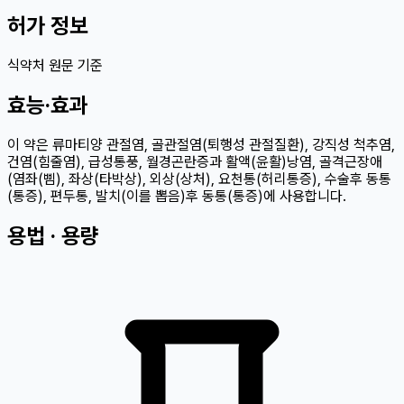
허가 정보
식약처 원문 기준
효능·효과
이 약은 류마티양 관절염, 골관절염(퇴행성 관절질환), 강직성 척추염,
건염(힘줄염), 급성통풍, 월경곤란증과 활액(윤활)낭염, 골격근장애
(염좌(삠), 좌상(타박상), 외상(상처), 요천통(허리통증), 수술후 동통
(통증), 편두통, 발치(이를 뽑음)후 동통(통증)에 사용합니다.
용법 · 용량