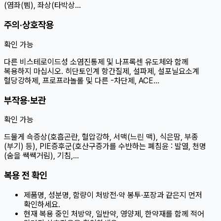
(염좌(삠), 좌상(타박상…
주의·상호작용
확인 가능
다른 비스테로이드성 소염진통제 및 나프록센 유도체와 함께
복용하지 마십시오. 히단토인계 항간질제, 설파제, 설포닐요소계
혈당강하제, 프로프라놀롤 및 다른 -차단제, ACE…
부작용·보관
확인 가능
드물게 쇽증상(호흡곤란, 혈압강하, 서맥(느린 맥), 식은땀, 부종
(부기) 등), PIE증후군(호산구증가를 수반하는 폐침윤 : 발열, 천명
(숨을 쌕쌕거림), 기침,…
복용 전 확인
제품명, 성분명, 함량이 처방전·약 봉투·포장과 같은지 먼저
확인하세요.
현재 복용 중인 처방약, 일반약, 영양제, 한약재를 함께 적어