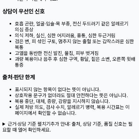
상담이 우선인 신호
호흡 곤란, 얼굴·입술·목 부종, 전신 두드러기 같은 알레르기
의심 증상
의식 저하, 실신, 심한 어지러움, 흉통, 심한 두근거림
검은 변, 피 섞인 구토, 멈추지 않는 출혈 또는 갑작스러운 심한
복통
고열을 동반한 전신 발진, 물집, 피부 벗겨짐
과량 복용이나 음주 후 심한 구역, 황달, 짙은 소변, 오른쪽 윗배
통증
출처·판단 한계
표시되지 않는 항목이 없다는 뜻이 아닙니다.
상호작용 문구가 없더라도 절대 안전하다는 뜻은 아닙니다.
복용 중단, 대체, 증량, 감량을 지시하지 않습니다.
실제 처방 의도, 검사 수치, 알레르기 병력, 복용 시간표는 이
페이지에서 확인할 수 없습니다.
근거·상담 기준 펼치기
추가 안내:
출처, 상담 기준, 품질 신호는 필
요할 때 열어 확인하세요.