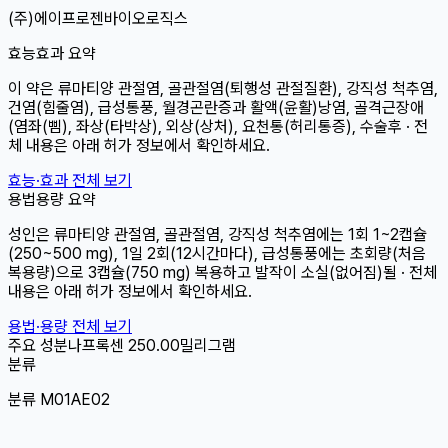
(주)에이프로젠바이오로직스
효능효과 요약
이 약은 류마티양 관절염, 골관절염(퇴행성 관절질환), 강직성 척추염,
건염(힘줄염), 급성통풍, 월경곤란증과 활액(윤활)낭염, 골격근장애
(염좌(삠), 좌상(타박상), 외상(상처), 요천통(허리통증), 수술후 · 전
체 내용은 아래 허가 정보에서 확인하세요.
효능·효과 전체 보기
용법용량 요약
성인은 류마티양 관절염, 골관절염, 강직성 척추염에는 1회 1~2캡슐
(250~500 mg), 1일 2회(12시간마다), 급성통풍에는 초회량(처음
복용량)으로 3캡슐(750 mg) 복용하고 발작이 소실(없어짐)될 · 전체
내용은 아래 허가 정보에서 확인하세요.
용법·용량 전체 보기
주요 성분
나프록센
250.00밀리그램
분류
분류 M01AE02