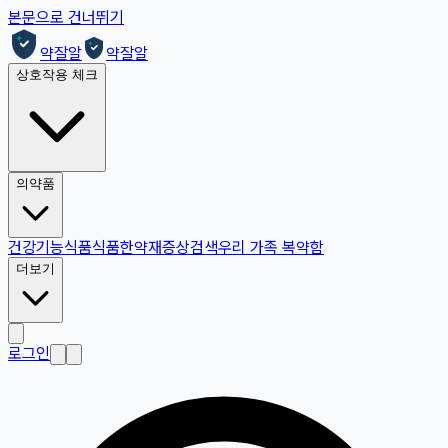
본문으로 건너뛰기
약잘알
약잘알
상호작용 체크
의약품
건강기능식품
식품
한약재
증상검색
우리 가족 복약함
더보기
로그인