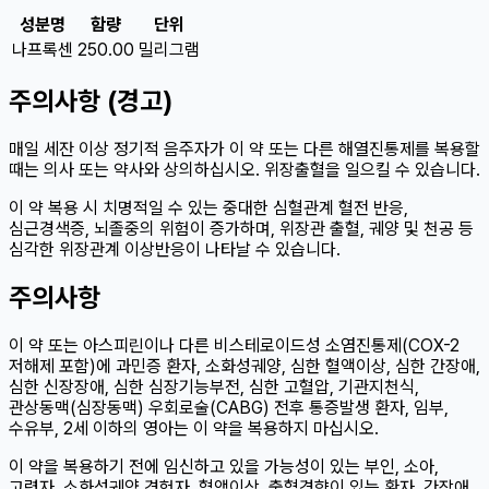
성분명
함량
단위
나프록센
250.00
밀리그램
주의사항 (경고)
매일 세잔 이상 정기적 음주자가 이 약 또는 다른 해열진통제를 복용할
때는 의사 또는 약사와 상의하십시오. 위장출혈을 일으킬 수 있습니다.
이 약 복용 시 치명적일 수 있는 중대한 심혈관계 혈전 반응,
심근경색증, 뇌졸중의 위험이 증가하며, 위장관 출혈, 궤양 및 천공 등
심각한 위장관계 이상반응이 나타날 수 있습니다.
주의사항
이 약 또는 아스피린이나 다른 비스테로이드성 소염진통제(COX-2
저해제 포함)에 과민증 환자, 소화성궤양, 심한 혈액이상, 심한 간장애,
심한 신장장애, 심한 심장기능부전, 심한 고혈압, 기관지천식,
관상동맥(심장동맥) 우회로술(CABG) 전후 통증발생 환자, 임부,
수유부, 2세 이하의 영아는 이 약을 복용하지 마십시오.
이 약을 복용하기 전에 임신하고 있을 가능성이 있는 부인, 소아,
고령자, 소화성궤양 경험자, 혈액이상, 출혈경향이 있는 환자, 간장애,