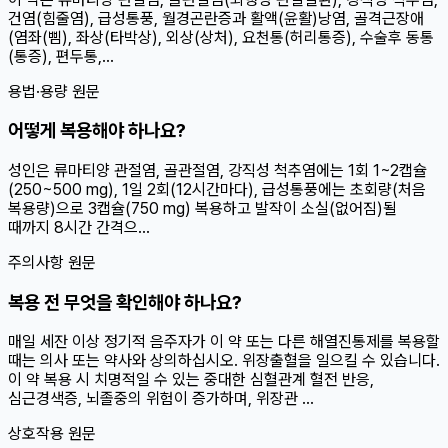
건염(힘줄염), 급성통풍, 월경곤란증과 활액(윤활)낭염, 골격근장애
(염좌(삠), 좌상(타박상), 외상(상처), 요천통(허리통증), 수술후 동통
(통증), 편두통,...
용법·용량 원문
어떻게 복용해야 하나요?
성인은 류마티양 관절염, 골관절염, 강직성 척추염에는 1회 1~2캡슐
(250~500 mg), 1일 2회(12시간마다), 급성통풍에는 초회량(처음
복용량)으로 3캡슐(750 mg) 복용하고 발작이 소실(없어짐)될
때까지 8시간 간격으...
주의사항 원문
복용 전 무엇을 확인해야 하나요?
매일 세잔 이상 정기적 음주자가 이 약 또는 다른 해열진통제를 복용할
때는 의사 또는 약사와 상의하십시오. 위장출혈을 일으킬 수 있습니다.
이 약 복용 시 치명적일 수 있는 중대한 심혈관계 혈전 반응,
심근경색증, 뇌졸중의 위험이 증가하며, 위장관 ...
상호작용 원문