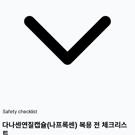
Safety checklist
다나센연질캡슐(나프록센) 복용 전 체크리스
트