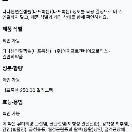
다나센연질캡슐(나프록센)(나프록센) 정보를 복용 결정으로 바로
연결하지 말고, 제품 식별과 개인 상태를 함께 확인하세요.
제품 식별
확인 가능
다나센연질캡슐(나프록센) · (주)에이프로젠바이오로직스 ·
일반의약품
성분·함량
확인 가능
나프록센 250.00 밀리그램
효능·용법
확인 가능
이 약은 류마티양 관절염, 골관절염(퇴행성 관절질환), 강직성 척추염,
건염(힘줄염), 급성통풍, 월경곤란증과 활액(윤활)낭염, 골격근장애