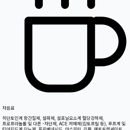
차
음료
히단토인계 항간질제, 설파제, 설포닐요소계 혈당강하제,
프로프라놀롤 및 다른 -차단제, ACE 저해제(캅토프릴 등), 루프계 및
티아지드계 이뇨제, 프로베네시드, 아스피린, 리튬, 메토트렉세이트,