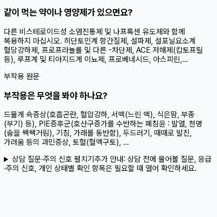
같이 먹는 약이나 영양제가 있으면요?
다른 비스테로이드성 소염진통제 및 나프록센 유도체와 함께
복용하지 마십시오. 히단토인계 항간질제, 설파제, 설포닐요소계
혈당강하제, 프로프라놀롤 및 다른 -차단제, ACE 저해제(캅토프릴
등), 루프계 및 티아지드계 이뇨제, 프로베네시드, 아스피린,...
부작용 원문
부작용은 무엇을 봐야 하나요?
드물게 쇽증상(호흡곤란, 혈압강하, 서맥(느린 맥), 식은땀, 부종
(부기) 등), PIE증후군(호산구증가를 수반하는 폐침윤 : 발열, 천명
(숨을 쌕쌕거림), 기침, 가래를 동반함), 두드러기, 때때로 발진,
가려움 등의 과민증상, 토혈(혈액구토), ...
상담 질문·주의 신호 펼치기
추가 안내:
상담 전에 물어볼 질문, 응급
·주의 신호, 개인 상태별 확인 항목은 필요할 때 열어 확인하세요.