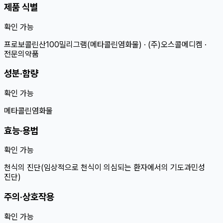
제품 식별
확인 가능
프로보콜린산100밀리그램(메타콜린염화물) · (주)오스콜메디켐 ·
전문의약품
성분·함량
확인 가능
메타콜린염화물
효능·용법
확인 가능
천식의 진단(임상적으로 천식이 의심되는 환자에서의 기도과민성
진단)
주의·상호작용
확인 가능