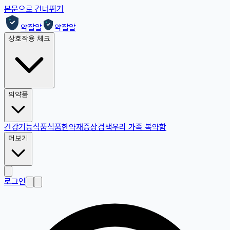
본문으로 건너뛰기
약잘알
약잘알
상호작용 체크
의약품
건강기능식품
식품
한약재
증상검색
우리 가족 복약함
더보기
로그인