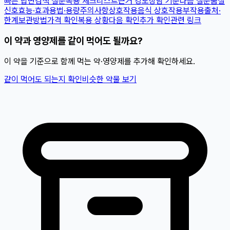
빠른 답변
검색 질문
복용 체크리스트
근거 강도
상담 기준
다음 질문
품질
신호
효능·효과
용법·용량
주의사항
상호작용
음식 상호작용
부작용
출처·
한계
보관방법
가격 확인
복용 상황
다음 확인
추가 확인
관련 링크
이 약과 영양제를 같이 먹어도 될까요?
이 약을 기준으로 함께 먹는 약·영양제를 추가해 확인하세요.
같이 먹어도 되는지 확인
비슷한 약물 보기