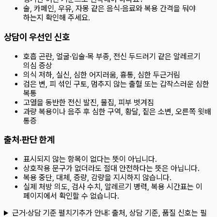
술, 카페인, 우유, 자몽 같은 음식·음료와 복용 간격을 둬야
하는지 확인해 주세요.
상담이 우선인 신호
호흡 곤란, 얼굴·입술·목 부종, 전신 두드러기 같은 알레르기
의심 증상
의식 저하, 실신, 심한 어지러움, 흉통, 심한 두근거림
검은 변, 피 섞인 구토, 멈추지 않는 출혈 또는 갑작스러운 심한
복통
고열을 동반한 전신 발진, 물집, 피부 벗겨짐
과량 복용이나 음주 후 심한 구역, 황달, 짙은 소변, 오른쪽 윗배
통증
출처·판단 한계
표시되지 않는 항목이 없다는 뜻이 아닙니다.
상호작용 문구가 없더라도 절대 안전하다는 뜻은 아닙니다.
복용 중단, 대체, 증량, 감량을 지시하지 않습니다.
실제 처방 의도, 검사 수치, 알레르기 병력, 복용 시간표는 이
페이지에서 확인할 수 없습니다.
근거·상담 기준 펼치기
추가 안내:
출처, 상담 기준, 품질 신호는 필