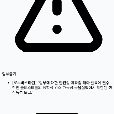
임부금기
[
로수바스타틴
]
"임부에 대한 안전성 미확립.태아 발육에 필수
적인 콜레스테롤의 생합성 감소 가능성.동물실험에서 제한된 생
식독성 보고."