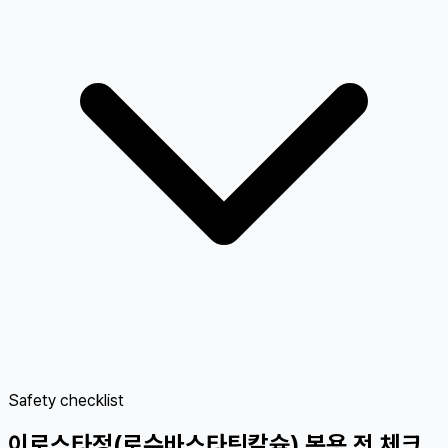
Safety checklist
이로스타정(로수바스타틴칼슘) 복용 전 체크