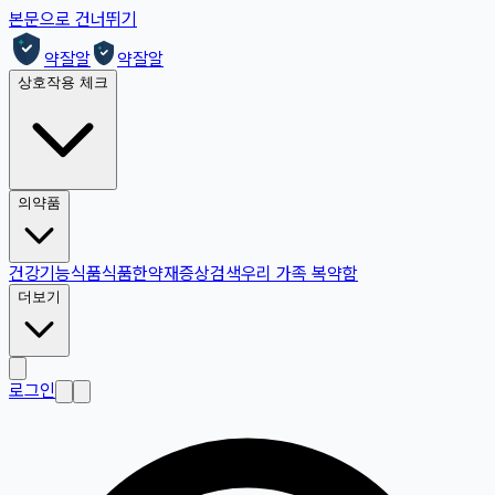
본문으로 건너뛰기
약잘알
약잘알
상호작용 체크
의약품
건강기능식품
식품
한약재
증상검색
우리 가족 복약함
더보기
로그인