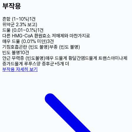
부작용
흔함 (1~10%)
1
건
위약군 2.3% 보고)
드묾 (0.01~0.1%)
1
건
다른 HMG-CoA 환원효소 저해제와 마찬가지로
매우 드묾 (0.01% 미만)
3
건
기침
호흡곤란 (빈도 불명)
부종 (빈도 불명)
빈도 불명
10
건
안근 무력증 (빈도불명)
매우 드물게 황달
간염
드물게 트랜스아미나제
증가
드물게 루푸스양 증후군
+
5
개 더
부작용 자세히 보기