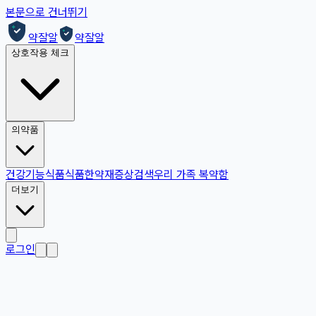
본문으로 건너뛰기
약잘알
약잘알
상호작용 체크
의약품
건강기능식품
식품
한약재
증상검색
우리 가족 복약함
더보기
로그인