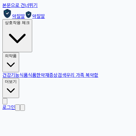
본문으로 건너뛰기
약잘알
약잘알
상호작용 체크
의약품
건강기능식품
식품
한약재
증상검색
우리 가족 복약함
더보기
로그인