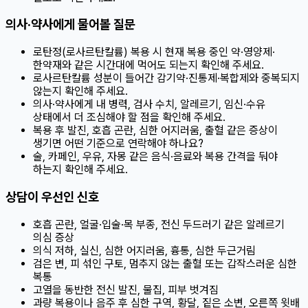
의사·약사에게 물어볼 질문
로탄정(로사르탄칼륨) 복용 시 현재 복용 중인 약·영양제·
한약재와 같은 시간대에 먹어도 되는지 확인해 주세요.
로사르탄칼륨 성분이 들어간 감기약·진통제·복합제와 중복되지
않는지 확인해 주세요.
의사·약사에게 내 병력, 검사 수치, 알레르기, 임신·수유
상태에서 더 조심해야 할 점을 확인해 주세요.
복용 후 발진, 호흡 곤란, 심한 어지러움, 출혈 같은 증상이
생기면 어떤 기준으로 연락해야 하나요?
술, 카페인, 우유, 자몽 같은 음식·음료와 복용 간격을 둬야
하는지 확인해 주세요.
상담이 우선인 신호
호흡 곤란, 얼굴·입술·목 부종, 전신 두드러기 같은 알레르기
의심 증상
의식 저하, 실신, 심한 어지러움, 흉통, 심한 두근거림
검은 변, 피 섞인 구토, 멈추지 않는 출혈 또는 갑작스러운 심한
복통
고열을 동반한 전신 발진, 물집, 피부 벗겨짐
과량 복용이나 음주 후 심한 구역, 황달, 짙은 소변, 오른쪽 윗배