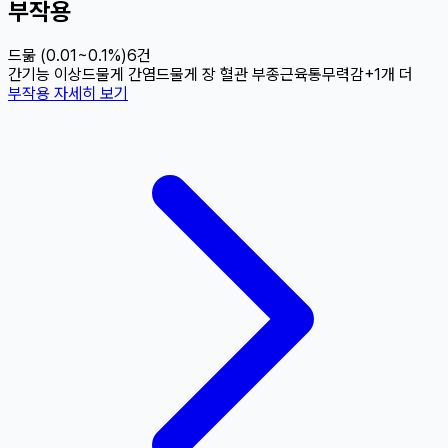
부작용
드묾 (0.01~0.1%)
6
건
간기능 이상
드물게 간염
드물게 장 혈관 부종
근육통
무력감
+
1
개 더
부작용 자세히 보기