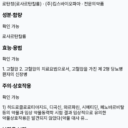
로탄정(로사르탄칼륨) · (주)킵스바이오파마 · 전문의약품
성분·함량
확인 가능
로사르탄칼륨
효능·용법
확인 가능
1. 고혈압 2. 고혈압의 치료요법으로서, 고혈압을 가진 제 2형 당뇨병
환자의 신장병
주의·상호작용
확인 가능
1) 히드로클로로티아지드, 디곡신, 와르파린, 시메티딘, 페노바르비탈
등의 약물과 임상 약물동력학 시험 결과 임상적으로 유의한
약물상호작용은 발견되지 않았다(약물 대사 유…