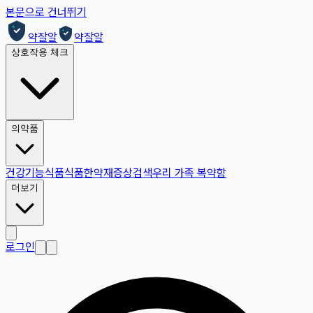
본문으로 건너뛰기
약잘알
약잘알
상호작용 체크
의약품
건강기능식품
식품
한약재
증상검색
우리 가족 복약함
더보기
로그인