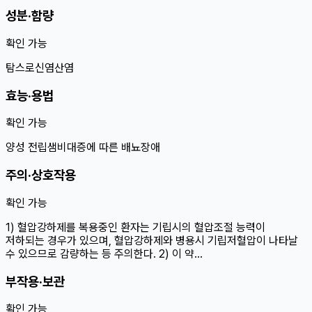
성분·함량
확인 가능
탐스로신염산염
효능·용법
확인 가능
양성 전립샘비대증에 따른 배뇨장애
주의·상호작용
확인 가능
1) 혈압강하제를 복용중인 환자는 기립시의 혈압조절 능력이
저하되는 경우가 있으며, 혈압강하제와 병용시 기립저혈압이 나타날
수 있으므로 감량하는 등 주의한다. 2) 이 약…
부작용·보관
확인 가능