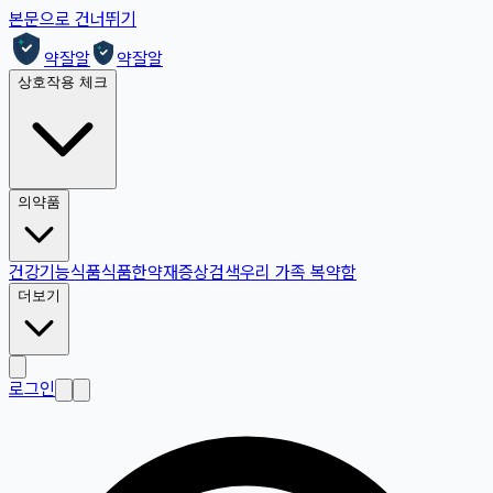
본문으로 건너뛰기
약잘알
약잘알
상호작용 체크
의약품
건강기능식품
식품
한약재
증상검색
우리 가족 복약함
더보기
로그인