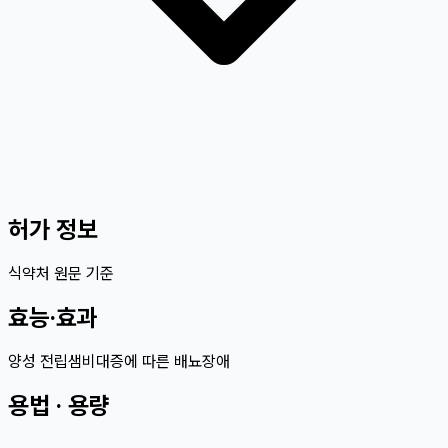
허가 정보
식약처 원문 기준
효능·효과
양성 전립샘비대증에 따른 배뇨장애
용법 · 용량