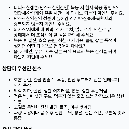
티피로신캡슐(탐스로신염산염) 복용 시 현재 복용 중인 약·
영양제·한약재와 같은 시간대에 먹어도 되는지 확인해 주세요.
탐스로신염산염 성분이 들어간 감기약·진통제·복합제와
중복되지 않는지 확인해 주세요.
의사·약사에게 내 병력, 검사 수치, 알레르기, 임신·수유
상태에서 더 조심해야 할 점을 확인해 주세요.
복용 후 발진, 호흡 곤란, 심한 어지러움, 출혈 같은 증상이
생기면 어떤 기준으로 연락해야 하나요?
술, 카페인, 우유, 자몽 같은 음식·음료와 복용 간격을 둬야
하는지 확인해 주세요.
상담이 우선인 신호
호흡 곤란, 얼굴·입술·목 부종, 전신 두드러기 같은 알레르기
의심 증상
의식 저하, 실신, 심한 어지러움, 흉통, 심한 두근거림
검은 변, 피 섞인 구토, 멈추지 않는 출혈 또는 갑작스러운 심한
복통
고열을 동반한 전신 발진, 물집, 피부 벗겨짐
과량 복용이나 음주 후 심한 구역, 황달, 짙은 소변, 오른쪽 윗배
통증