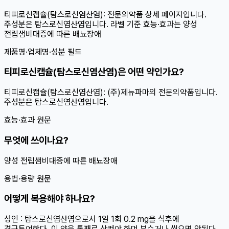
티피로신캡슐(탐스로신염산염): 전문의약품 상세 페이지입니다.
주성분은 탐스로신염산염입니다. 라벨 기준 효능·효과는 양성
전립샘비대증에 따른 배뇨장애
제품명·업체명·성분 필드
티피로신캡슐(탐스로신염산염)은 어떤 약인가요?
티피로신캡슐(탐스로신염산염): (주)제뉴파마의 전문의약품입니다.
주성분은 탐스로신염산염입니다.
효능·효과 원문
무엇에 쓰이나요?
양성 전립샘비대증에 따른 배뇨장애
용법·용량 원문
어떻게 복용해야 하나요?
성인 : 탐스로신염산염으로서 1일 1회 0.2 mg을 식후에
경구투여한다. 이 약을 통째로 삼켜야 하며 부수거나 씹으면 안된다.