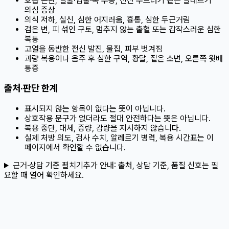
호흡 곤란, 얼굴·입술·목 부종, 전신 두드러기 같은 알레르기
의심 증상
의식 저하, 실신, 심한 어지러움, 흉통, 심한 두근거림
검은 변, 피 섞인 구토, 멈추지 않는 출혈 또는 갑작스러운 심한
복통
고열을 동반한 전신 발진, 물집, 피부 벗겨짐
과량 복용이나 음주 후 심한 구역, 황달, 짙은 소변, 오른쪽 윗배
통증
출처·판단 한계
표시되지 않는 항목이 없다는 뜻이 아닙니다.
상호작용 문구가 없더라도 절대 안전하다는 뜻은 아닙니다.
복용 중단, 대체, 증량, 감량을 지시하지 않습니다.
실제 처방 의도, 검사 수치, 알레르기 병력, 복용 시간표는 이
페이지에서 확인할 수 없습니다.
근거·상담 기준 펼치기
추가 안내:
출처, 상담 기준, 품질 신호는 필
요할 때 열어 확인하세요.