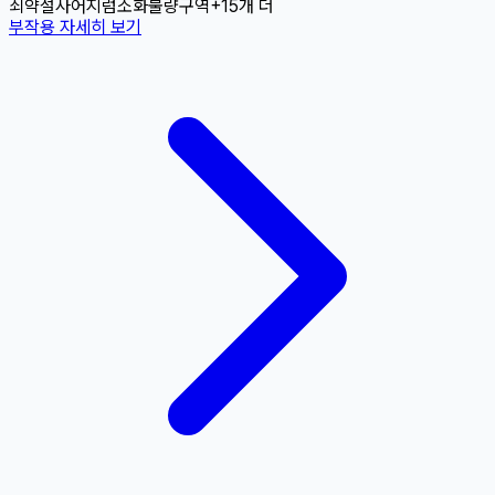
쇠약
설사
어지럼
소화불량
구역
+
15
개 더
부작용 자세히 보기