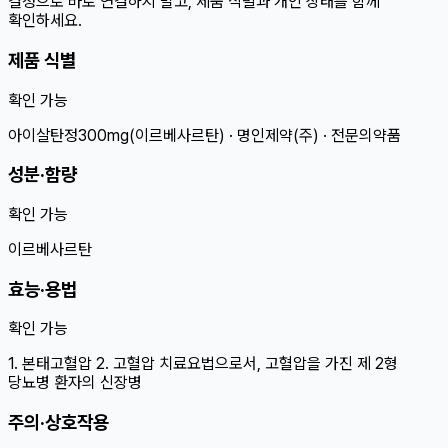
결정으로 바로 연결하지 말고, 제품 식별과 개인 상태를 함께
확인하세요.
제품 식별
확인 가능
아이살탄정300mg(이르베사르탄) · 명인제약(주) · 전문의약품
성분·함량
확인 가능
이르베사르탄
효능·용법
확인 가능
1. 본태고혈압 2. 고혈압 치료요법으로서, 고혈압을 가진 제 2형
당뇨병 환자의 신장병
주의·상호작용