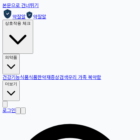
본문으로 건너뛰기
약잘알
약잘알
상호작용 체크
의약품
건강기능식품
식품
한약재
증상검색
우리 가족 복약함
더보기
로그인