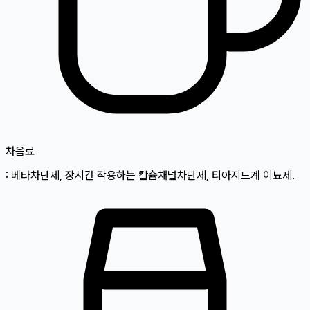
차
음료
: 베타차단제, 장시간 작용하는 칼슘채널차단제, 티아지드계 이뇨제.