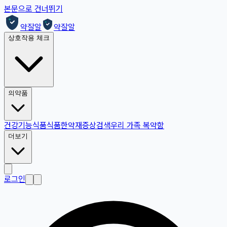
본문으로 건너뛰기
약잘알
약잘알
상호작용 체크
의약품
건강기능식품
식품
한약재
증상검색
우리 가족 복약함
더보기
로그인