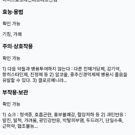
효능·용법
확인 가능
기침, 가래
주의·상호작용
확인 가능
1) 다음 약들과 병용투여하지 않는다 : 다른 진해거담제, 감기약,
항히스타민제, 진정제 등 2) 알코올, 중추신경억제제 병용시 졸음을
유발할 수 있다. 3) 클로르페니라…
부작용·보관
확인 가능
1) 쇼크 : 청색증, 호흡곤란, 흉부불쾌감, 혈압저하 등 2) 과민반응 :
발진, 발적, 가려움, 광민감반응, 박탈피부염, 두드러기, 단일수축,
근허약, 협조불능…