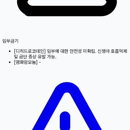
임부금기
[
디히드로코데인
]
임부에 대한 안전성 미확립. 신생아 호흡억제
및 금단 증상 유발 가능.
[
염화암모늄
]
-