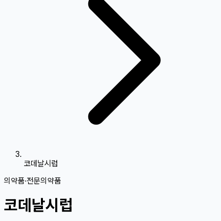
코데날시럽
의약품
·
전문의약품
코데날시럽