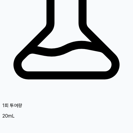
1회 투여량
20mL