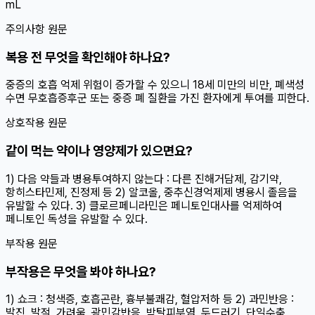
mL
주의사항 원문
복용 전 무엇을 확인해야 하나요?
중증의 호흡 억제 위험이 증가할 수 있으니 18세 미만의 비만, 폐색성
수면 무호흡증후군 또는 중증 폐 질환을 가진 환자에게 투여를 피한다.
상호작용 원문
같이 먹는 약이나 영양제가 있으면요?
1) 다음 약들과 병용투여하지 않는다 : 다른 진해거담제, 감기약,
항히스타민제, 진정제 등 2) 알코올, 중추신경억제제 병용시 졸음을
유발할 수 있다. 3) 클로르페니라민은 페니토인대사를 억제하여
페니토인 독성을 유발할 수 있다.
부작용 원문
부작용은 무엇을 봐야 하나요?
1) 쇼크 : 청색증, 호흡곤란, 흉부불쾌감, 혈압저하 등 2) 과민반응 :
발진, 발적, 가려움, 광민감반응, 박탈피부염, 두드러기, 단일수축,