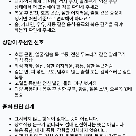
의사·약사에게 내 병력, 검사 수치, 알레르기, 임신·수유
상태에서 더 조심해야 할 점을 확인해 주세요.
복용 후 발진, 호흡 곤란, 심한 어지러움, 출혈 같은 증상이
생기면 어떤 기준으로 연락해야 하나요?
술, 카페인, 우유, 자몽 같은 음식·음료와 복용 간격을 둬야
하는지 확인해 주세요.
상담이 우선인 신호
호흡 곤란, 얼굴·입술·목 부종, 전신 두드러기 같은 알레르기
의심 증상
의식 저하, 실신, 심한 어지러움, 흉통, 심한 두근거림
검은 변, 피 섞인 구토, 멈추지 않는 출혈 또는 갑작스러운 심한
복통
고열을 동반한 전신 발진, 물집, 피부 벗겨짐
과량 복용이나 음주 후 심한 구역, 황달, 짙은 소변, 오른쪽 윗배
통증
출처·판단 한계
표시되지 않는 항목이 없다는 뜻이 아닙니다.
상호작용 문구가 없더라도 절대 안전하다는 뜻은 아닙니다.
복용 중단, 대체, 증량, 감량을 지시하지 않습니다.