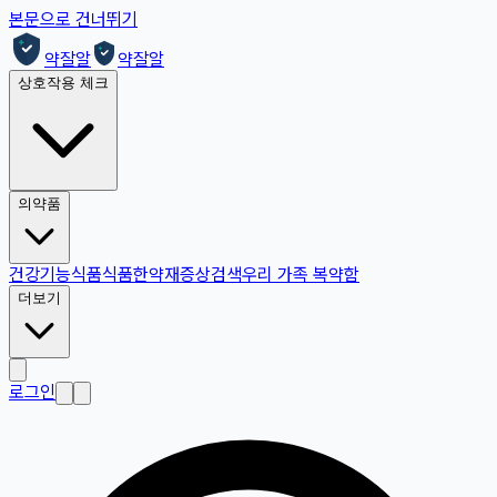
본문으로 건너뛰기
약잘알
약잘알
상호작용 체크
의약품
건강기능식품
식품
한약재
증상검색
우리 가족 복약함
더보기
로그인