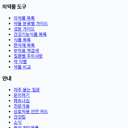
의약품 도구
의약품 목록
약물 분류별 가이드
성분 가이드
건강기능식품 목록
식품 목록
한약재 목록
부작용 역검색
질환별 주의사항
약 식별
약물 비교
안내
자주 묻는 질문
문의하기
파트너십
전문가용
상호작용 안전 카드
건강팁
소식
복약 정리용품