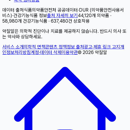
데이터 출처
식품의약품안전처 공공데이터
·
DUR (의약품안전사용서
비스)
·
건강기능식품 정보
출처 자세히 보기
44,120개 의약품 ·
58,980개 건강기능식품 · 637,480건 상호작용
약잘알은 의학적 진단이나 치료를 제공하지 않습니다. 반드시 의사 또
는 약사와 상담하세요.
서비스 소개
의학적 면책
콘텐츠 정책
정보 출처
광고·제휴 링크 고지
개
인정보처리방침
계정·데이터 삭제
이용약관
©
2026
약잘알