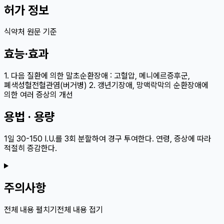
허가 정보
식약처 원문 기준
효능·효과
1. 다음 질환에 의한 말초순환장애 : 고혈압, 메니에르증후군,
폐색성혈전혈관염(버거병) 2. 갱년기장애, 망맥락막의 순환장애에
의한 여러 증상의 개선
용법 · 용량
1일 30-150 I.U.를 3회 분할하여 경구 투여한다. 연령, 증상에 따라
적절히 증감한다.
주의사항
전체 내용 펼치기
전체 내용 접기