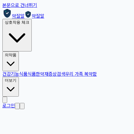
본문으로 건너뛰기
약잘알
약잘알
상호작용 체크
의약품
건강기능식품
식품
한약재
증상검색
우리 가족 복약함
더보기
로그인