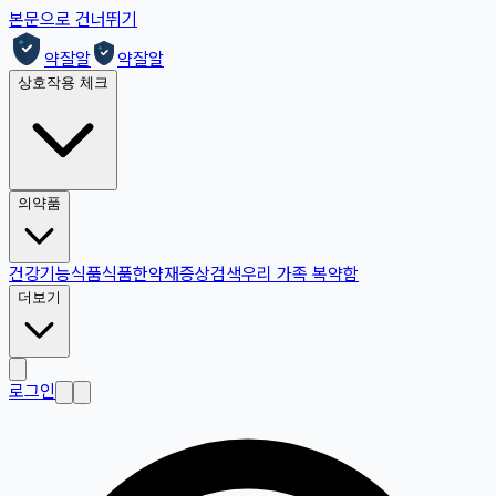
본문으로 건너뛰기
약잘알
약잘알
상호작용 체크
의약품
건강기능식품
식품
한약재
증상검색
우리 가족 복약함
더보기
로그인