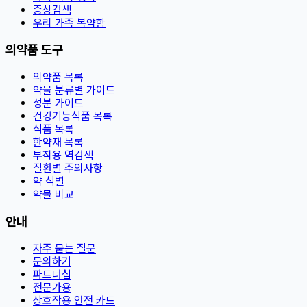
증상검색
우리 가족 복약함
의약품 도구
의약품 목록
약물 분류별 가이드
성분 가이드
건강기능식품 목록
식품 목록
한약재 목록
부작용 역검색
질환별 주의사항
약 식별
약물 비교
안내
자주 묻는 질문
문의하기
파트너십
전문가용
상호작용 안전 카드