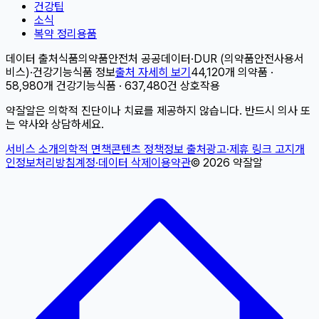
건강팁
소식
복약 정리용품
데이터 출처
식품의약품안전처 공공데이터
·
DUR (의약품안전사용서
비스)
·
건강기능식품 정보
출처 자세히 보기
44,120개 의약품 ·
58,980개 건강기능식품 · 637,480건 상호작용
약잘알은 의학적 진단이나 치료를 제공하지 않습니다. 반드시 의사 또
는 약사와 상담하세요.
서비스 소개
의학적 면책
콘텐츠 정책
정보 출처
광고·제휴 링크 고지
개
인정보처리방침
계정·데이터 삭제
이용약관
©
2026
약잘알