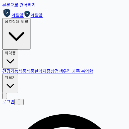
본문으로 건너뛰기
약잘알
약잘알
상호작용 체크
의약품
건강기능식품
식품
한약재
증상검색
우리 가족 복약함
더보기
로그인