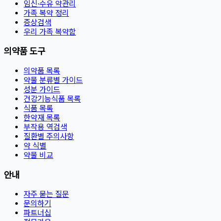
임신·수유 약관리
가족 복약 정리
증상검색
우리 가족 복약함
의약품 도구
의약품 목록
약물 분류별 가이드
성분 가이드
건강기능식품 목록
식품 목록
한약재 목록
부작용 역검색
질환별 주의사항
약 식별
약물 비교
안내
자주 묻는 질문
문의하기
파트너십