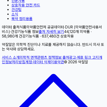
전문가용
상호작용 안전 카드
건강팁
소식
복약 정리용품
데이터 출처
식품의약품안전처 공공데이터
·
DUR (의약품안전사용서
비스)
·
건강기능식품 정보
출처 자세히 보기
44,120개 의약품 ·
58,980개 건강기능식품 · 637,480건 상호작용
약잘알은 의학적 진단이나 치료를 제공하지 않습니다. 반드시 의사 또
는 약사와 상담하세요.
서비스 소개
의학적 면책
콘텐츠 정책
정보 출처
광고·제휴 링크 고지
개
인정보처리방침
계정·데이터 삭제
이용약관
©
2026
약잘알