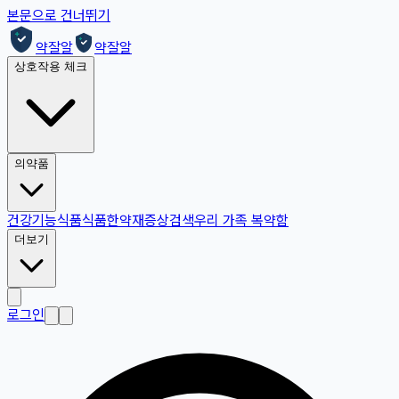
본문으로 건너뛰기
약잘알
약잘알
상호작용 체크
의약품
건강기능식품
식품
한약재
증상검색
우리 가족 복약함
더보기
로그인