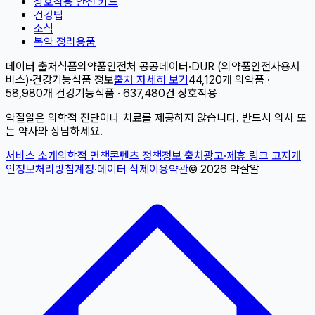
상호작용 안전 카드
건강팁
소식
복약 정리용품
데이터 출처
식품의약품안전처 공공데이터
·
DUR (의약품안전사용서
비스)
·
건강기능식품 정보
출처 자세히 보기
44,120개 의약품 ·
58,980개 건강기능식품 · 637,480건 상호작용
약잘알은 의학적 진단이나 치료를 제공하지 않습니다. 반드시 의사 또
는 약사와 상담하세요.
서비스 소개
의학적 면책
콘텐츠 정책
정보 출처
광고·제휴 링크 고지
개
인정보처리방침
계정·데이터 삭제
이용약관
©
2026
약잘알