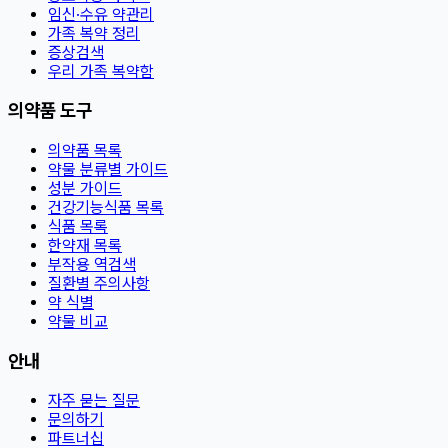
임신·수유 약관리
가족 복약 정리
증상검색
우리 가족 복약함
의약품 도구
의약품 목록
약물 분류별 가이드
성분 가이드
건강기능식품 목록
식품 목록
한약재 목록
부작용 역검색
질환별 주의사항
약 식별
약물 비교
안내
자주 묻는 질문
문의하기
파트너십