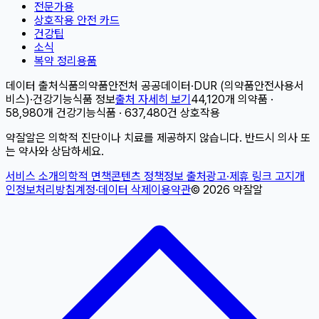
전문가용
상호작용 안전 카드
건강팁
소식
복약 정리용품
데이터 출처
식품의약품안전처 공공데이터
·
DUR (의약품안전사용서
비스)
·
건강기능식품 정보
출처 자세히 보기
44,120개 의약품 ·
58,980개 건강기능식품 · 637,480건 상호작용
약잘알은 의학적 진단이나 치료를 제공하지 않습니다. 반드시 의사 또
는 약사와 상담하세요.
서비스 소개
의학적 면책
콘텐츠 정책
정보 출처
광고·제휴 링크 고지
개
인정보처리방침
계정·데이터 삭제
이용약관
©
2026
약잘알