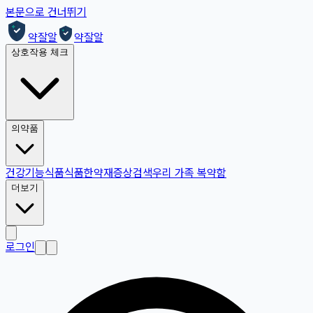
본문으로 건너뛰기
약잘알
약잘알
상호작용 체크
의약품
건강기능식품
식품
한약재
증상검색
우리 가족 복약함
더보기
로그인