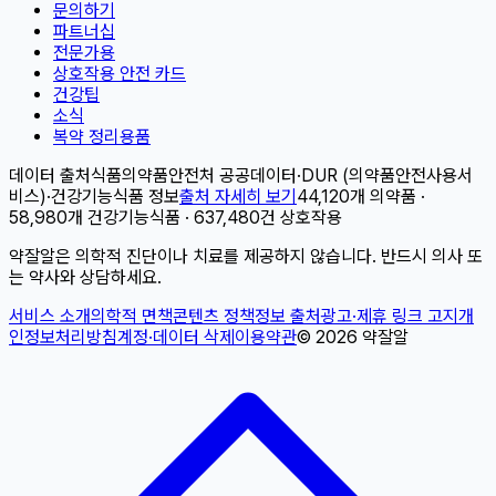
문의하기
파트너십
전문가용
상호작용 안전 카드
건강팁
소식
복약 정리용품
데이터 출처
식품의약품안전처 공공데이터
·
DUR (의약품안전사용서
비스)
·
건강기능식품 정보
출처 자세히 보기
44,120개 의약품 ·
58,980개 건강기능식품 · 637,480건 상호작용
약잘알은 의학적 진단이나 치료를 제공하지 않습니다. 반드시 의사 또
는 약사와 상담하세요.
서비스 소개
의학적 면책
콘텐츠 정책
정보 출처
광고·제휴 링크 고지
개
인정보처리방침
계정·데이터 삭제
이용약관
©
2026
약잘알