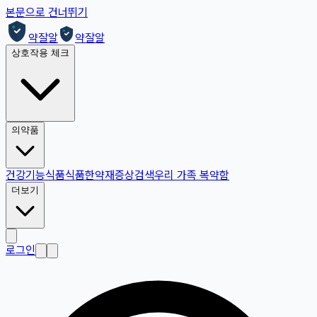
본문으로 건너뛰기
약잘알
약잘알
상호작용 체크
의약품
건강기능식품
식품
한약재
증상검색
우리 가족 복약함
더보기
로그인