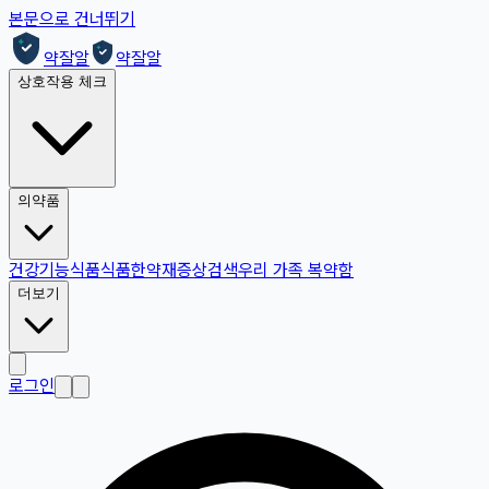
본문으로 건너뛰기
약잘알
약잘알
상호작용 체크
의약품
건강기능식품
식품
한약재
증상검색
우리 가족 복약함
더보기
로그인