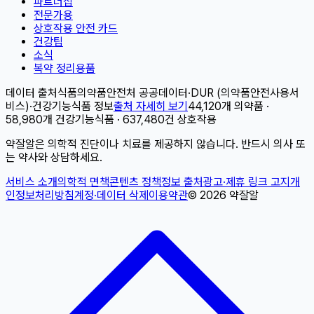
파트너십
전문가용
상호작용 안전 카드
건강팁
소식
복약 정리용품
데이터 출처
식품의약품안전처 공공데이터
·
DUR (의약품안전사용서
비스)
·
건강기능식품 정보
출처 자세히 보기
44,120개 의약품 ·
58,980개 건강기능식품 · 637,480건 상호작용
약잘알은 의학적 진단이나 치료를 제공하지 않습니다. 반드시 의사 또
는 약사와 상담하세요.
서비스 소개
의학적 면책
콘텐츠 정책
정보 출처
광고·제휴 링크 고지
개
인정보처리방침
계정·데이터 삭제
이용약관
©
2026
약잘알