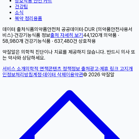
상호작용 안전 카드
건강팁
소식
복약 정리용품
데이터 출처
식품의약품안전처 공공데이터
·
DUR (의약품안전사용서
비스)
·
건강기능식품 정보
출처 자세히 보기
44,120개 의약품 ·
58,980개 건강기능식품 · 637,480건 상호작용
약잘알은 의학적 진단이나 치료를 제공하지 않습니다. 반드시 의사 또
는 약사와 상담하세요.
서비스 소개
의학적 면책
콘텐츠 정책
정보 출처
광고·제휴 링크 고지
개
인정보처리방침
계정·데이터 삭제
이용약관
©
2026
약잘알