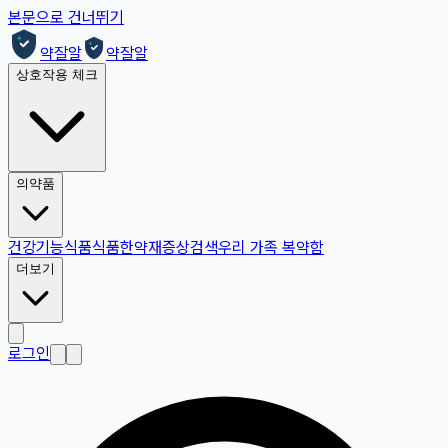
본문으로 건너뛰기
약잘알
약잘알
상호작용 체크
의약품
건강기능식품
식품
한약재
증상검색
우리 가족 복약함
더보기
로그인