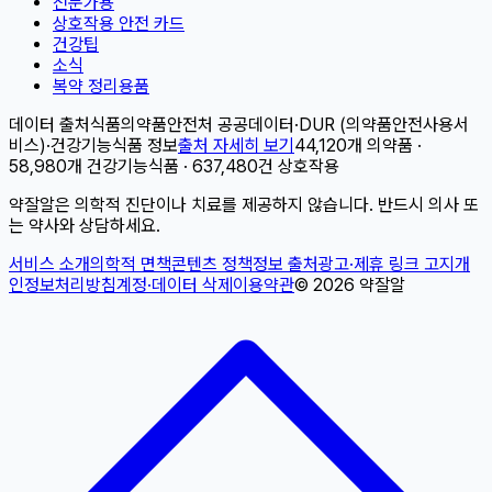
전문가용
상호작용 안전 카드
건강팁
소식
복약 정리용품
데이터 출처
식품의약품안전처 공공데이터
·
DUR (의약품안전사용서
비스)
·
건강기능식품 정보
출처 자세히 보기
44,120개 의약품 ·
58,980개 건강기능식품 · 637,480건 상호작용
약잘알은 의학적 진단이나 치료를 제공하지 않습니다. 반드시 의사 또
는 약사와 상담하세요.
서비스 소개
의학적 면책
콘텐츠 정책
정보 출처
광고·제휴 링크 고지
개
인정보처리방침
계정·데이터 삭제
이용약관
©
2026
약잘알