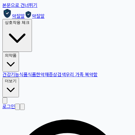
본문으로 건너뛰기
약잘알
약잘알
상호작용 체크
의약품
건강기능식품
식품
한약재
증상검색
우리 가족 복약함
더보기
로그인