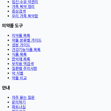
임신·수유 약관리
가족 복약 정리
증상검색
우리 가족 복약함
의약품 도구
의약품 목록
약물 분류별 가이드
성분 가이드
건강기능식품 목록
식품 목록
한약재 목록
부작용 역검색
질환별 주의사항
약 식별
약물 비교
안내
자주 묻는 질문
문의하기
파트너십