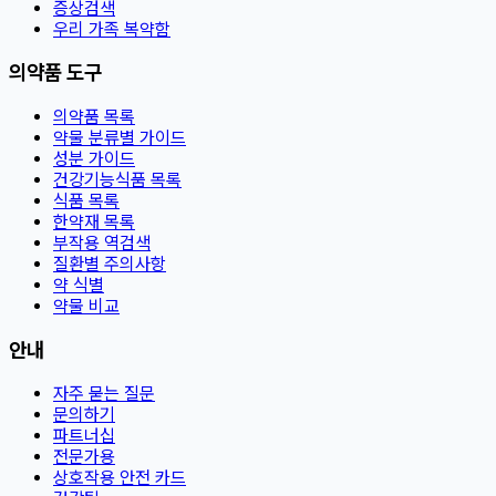
증상검색
우리 가족 복약함
의약품 도구
의약품 목록
약물 분류별 가이드
성분 가이드
건강기능식품 목록
식품 목록
한약재 목록
부작용 역검색
질환별 주의사항
약 식별
약물 비교
안내
자주 묻는 질문
문의하기
파트너십
전문가용
상호작용 안전 카드