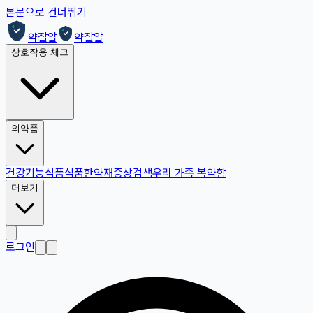
본문으로 건너뛰기
약잘알
약잘알
상호작용 체크
의약품
건강기능식품
식품
한약재
증상검색
우리 가족 복약함
더보기
로그인