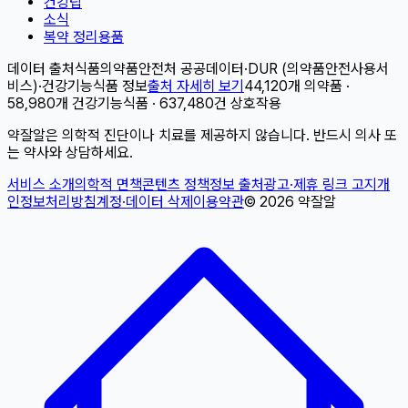
건강팁
소식
복약 정리용품
데이터 출처
식품의약품안전처 공공데이터
·
DUR (의약품안전사용서
비스)
·
건강기능식품 정보
출처 자세히 보기
44,120개 의약품 ·
58,980개 건강기능식품 · 637,480건 상호작용
약잘알은 의학적 진단이나 치료를 제공하지 않습니다. 반드시 의사 또
는 약사와 상담하세요.
서비스 소개
의학적 면책
콘텐츠 정책
정보 출처
광고·제휴 링크 고지
개
인정보처리방침
계정·데이터 삭제
이용약관
©
2026
약잘알